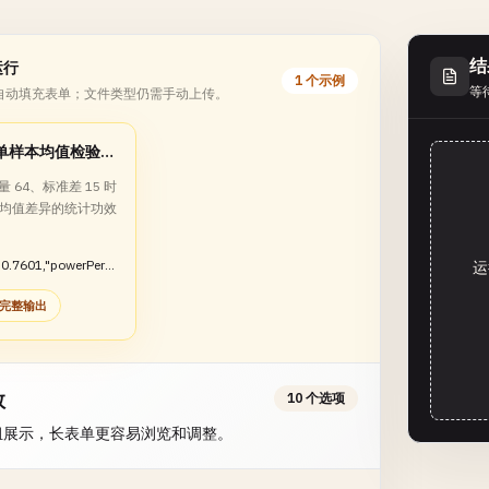
结
运行
1 个示例
等
自动填充表单；文件类型仍需手动上传。
估算单样本均值检验功效
 64、标准差 15 时
 分均值差异的统计功效
:0.7601,"powerPerc
运
126,"effectSize":0.3
完整输出
数
10 个选项
组展示，长表单更容易浏览和调整。