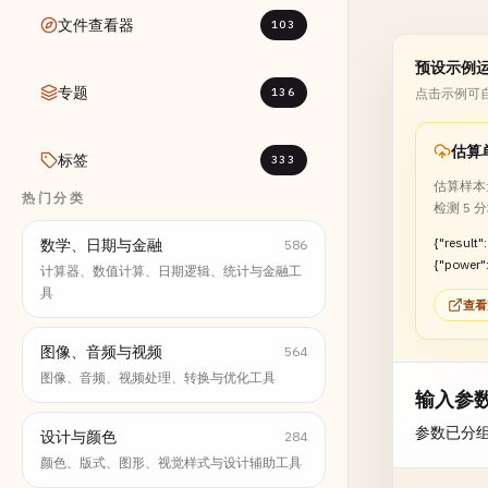
文件查看器
103
预设示例
专题
136
点击示例可
标签
333
估算样本量
热门分类
检测 5
{"result":
数学、日期与金融
586
{"power"
计算器、数值计算、日期逻辑、统计与金融工
ent":76.0
具
查看
333}}
图像、音频与视频
564
图像、音频、视频处理、转换与优化工具
输入参
参数已分
设计与颜色
284
颜色、版式、图形、视觉样式与设计辅助工具