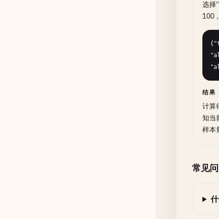
选择
100
{"
"a
"a
结果
计算得
知当
样本
常见问
什