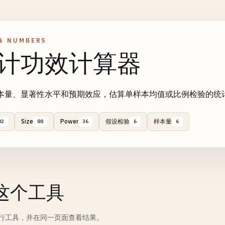
& NUMBERS
计功效计算器
本量、显著性水平和预期效应，估算单样本均值或比例检验的统
Size
Power
假设检验
样本量
02
88
36
6
6
这个工具
行工具，并在同一页面查看结果。