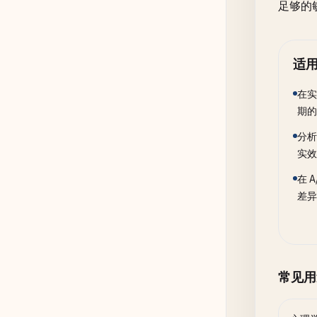
足够的
适
在实
期的
分析
实效
在 
差异
常见用