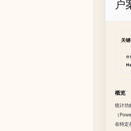
户
原假
关键
备择
分
Ma
小数
概览
统计功
（Po
在特定