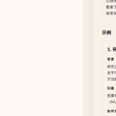
心理
数量
标变
示例
1
.
背景
研究
史平均
方法
问题
想要
（6
如何