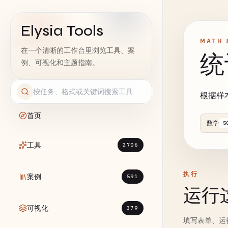
Elysia Tools
MATH 
在一个清晰的工作台里浏览工具、案
统
例、可视化和主题指南。
根据样
首页
数学
5
工具
2706
执行
案例
591
运行
可视化
379
填写表单、运