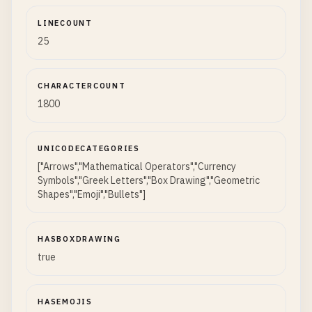
LINECOUNT
25
CHARACTERCOUNT
1800
UNICODECATEGORIES
["Arrows","Mathematical Operators","Currency
Symbols","Greek Letters","Box Drawing","Geometric
Shapes","Emoji","Bullets"]
HASBOXDRAWING
true
HASEMOJIS