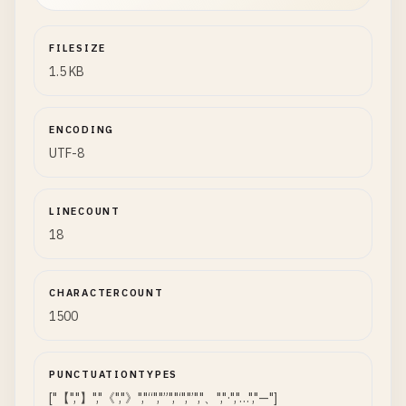
FILESIZE
1.5 KB
ENCODING
UTF-8
LINECOUNT
18
CHARACTERCOUNT
1500
PUNCTUATIONTYPES
["【","】","《","》","“","”","‘","’","、","·","…","—"]