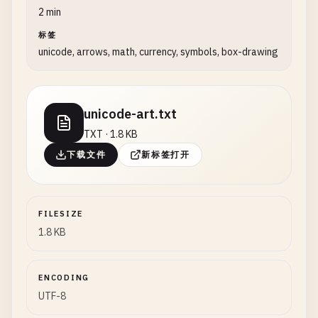
2 min
标签
unicode, arrows, math, currency, symbols, box-drawing
unicode-art.txt
TXT · 1.8 KB
下载文件
新标签打开
FILESIZE
1.8 KB
ENCODING
UTF-8