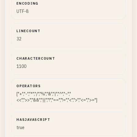
ENCODING
UTF-8
LINECOUNT
32
CHARACTERCOUNT
1100
OPERATORS
["+","-","*","/","%","&","|","^","~","
<<",">>","&&","||","!","==","!=","<",">","<=",">="]
HASJAVASCRIPT
true