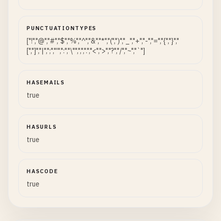
PUNCTUATIONTYPES
["!","@","#","$","%","^","&","*","(",")","_","+","-","=","{","}","
[","]","|",";","'",":","\"",",",".","<",">","?","/","~","`"]
HASEMAILS
true
HASURLS
true
HASCODE
true