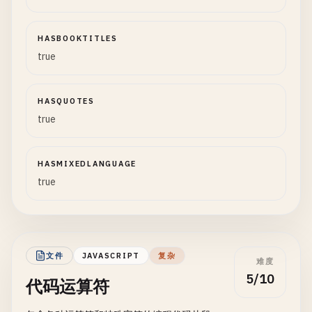
HASBOOKTITLES
true
HASQUOTES
true
HASMIXEDLANGUAGE
true
文件
JAVASCRIPT
复杂
难度
5/10
代码运算符