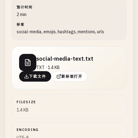
预计时间
2 min
标签
social-media, emojis, hashtags, mentions, urls
social-media-text.txt
TXT · 1.4 KB
下载文件
新标签打开
FILESIZE
1.4 KB
ENCODING
UTF-8