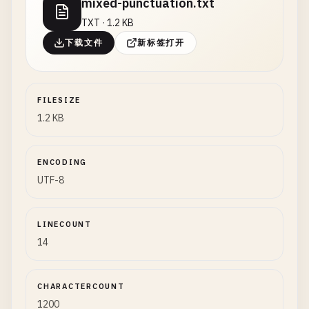
mixed-punctuation.txt
TXT · 1.2 KB
下载文件
新标签打开
FILESIZE
1.2 KB
ENCODING
UTF-8
LINECOUNT
14
CHARACTERCOUNT
1200