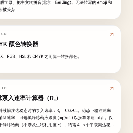
腊字母、把中文转拼音(北京→Bei Jing)。无法转写的 emoji 和
会被丢弃。
IGN
YK 颜色转换器
EX、RGB、HSL 和 CMYK 之间统一转换颜色。
LTH
脉泵入速率计算器（R₀）
持续输注达稳态时的泵入速率：R₀ = Css·CL。稳态下输注速率
消除速率。可选填静脉药液浓度 (mg/mL) 以换算泵速 mL/h。仅
于静脉给药（不涉及生物利用度 F），约需 4–5 个半衰期达稳
不构成医疗建议。