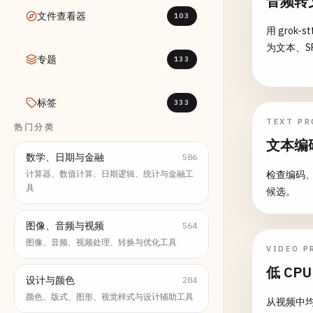
音频转文
文件查看器
103
用 grok-s
为文本、SR
专题
133
标签
333
TEXT PR
热门分类
文本编
数学、日期与金融
586
计算器、数值计算、日期逻辑、统计与金融工
检查编码
具
候选。
图像、音频与视频
564
图像、音频、视频处理、转换与优化工具
VIDEO P
低 CP
设计与颜色
284
颜色、版式、图形、视觉样式与设计辅助工具
从视频中均