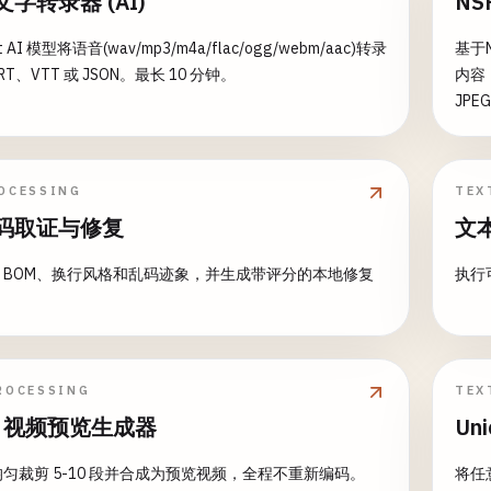
字转录器 (AI)
N
tt AI 模型将语音(wav/mp3/m4a/flac/ogg/webm/aac)转录
基于
T、VTT 或 JSON。最长 10 分钟。
内容，
JPE
OCESSING
TEX
码取证与修复
文
、BOM、换行风格和乱码迹象，并生成带评分的本地修复
执行
ROCESSING
TEX
U 视频预览生成器
Un
匀裁剪 5-10 段并合成为预览视频，全程不重新编码。
将任意