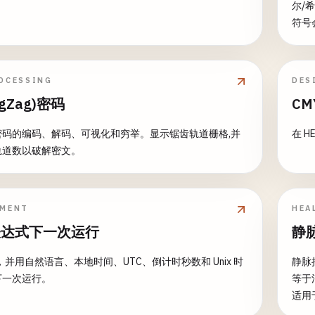
尔/希
符号
OCESSING
DES
gZag)密码
CM
密码的编码、解码、可视化和穷举。显示锯齿轨道栅格,并
在 H
轨道数以破解密文。
PMENT
HEA
 表达式下一次运行
静
n，并用自然语言、本地时间、UTC、倒计时秒数和 Unix 时
静脉
下一次运行。
等于
适用
态。