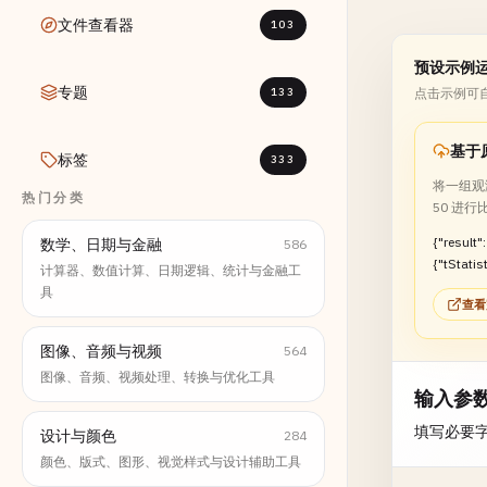
文件查看器
103
预设示例
专题
133
点击示例可
标签
333
将一组观
热门分类
50 进行
{"result":
数学、日期与金融
586
{"tStatis
计算器、数值计算、日期逻辑、统计与金融工
:0.5818,
具
查看
:7,"reject
图像、音频与视频
564
图像、音频、视频处理、转换与优化工具
输入参
填写必要
设计与颜色
284
颜色、版式、图形、视觉样式与设计辅助工具