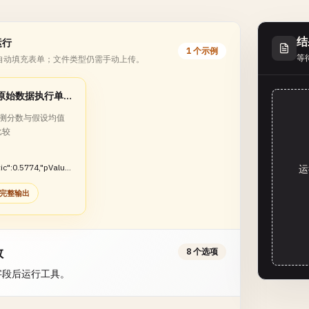
结
运行
1 个示例
等
自动填充表单；文件类型仍需手动上传。
基于原始数据执行单样本 t 检验
测分数与假设均值
比较
tic":0.5774,"pValue"
运
"degreesOfFreedom"
完整输出
Null":false}}
数
8 个选项
字段后运行工具。