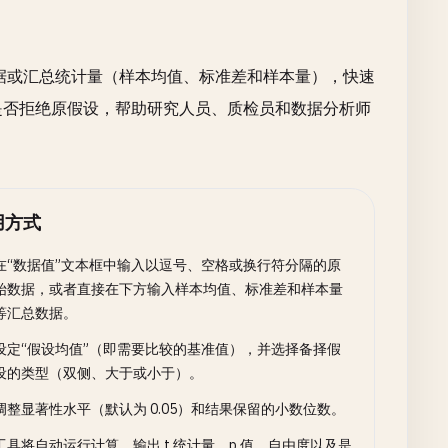
数据或汇总统计量（样本均值、标准差和样本量），快速
判断是否拒绝原假设，帮助研究人员、质检员和数据分析师
用方式
在“数据值”文本框中输入以逗号、空格或换行符分隔的原
始数据，或者直接在下方输入样本均值、标准差和样本量
等汇总数据。
设定“假设均值”（即需要比较的基准值），并选择备择假
设的类型（双侧、大于或小于）。
调整显著性水平（默认为 0.05）和结果保留的小数位数。
工具将自动运行计算，输出 t 统计量、p 值、自由度以及是