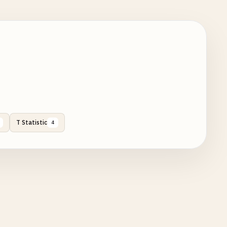
T Statistic
4