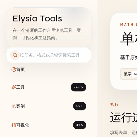
Elysia Tools
MATH 
在一个清晰的工作台里浏览工具、案
单
例、可视化和主题指南。
基于原
首页
数学
5
工具
2665
执行
案例
591
运行
可视化
376
填写表单、运