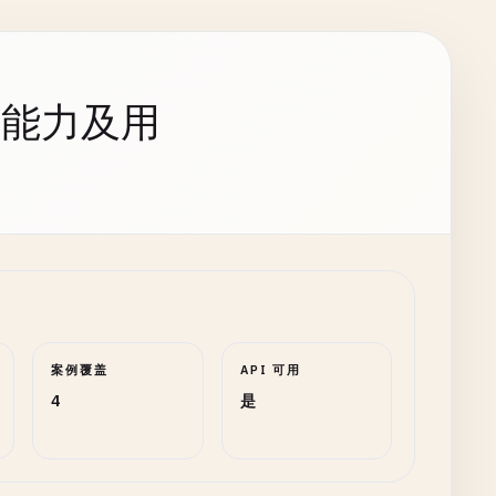
持能力及用
案例覆盖
API 可用
4
是