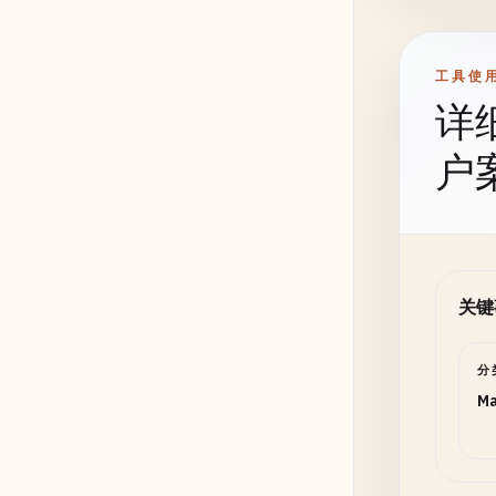
工具使
详
户
关键
分
Ma