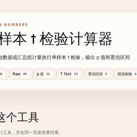
& NUMBERS
样本 t 检验计算器
始数据或汇总统计量执行单样本 t 检验，输出 p 值和置信区间
Raw
p 值
T Test
置信区间
假设检验
02
49
21
15
9
6
这个工具
行工具，并在同一页面查看结果。