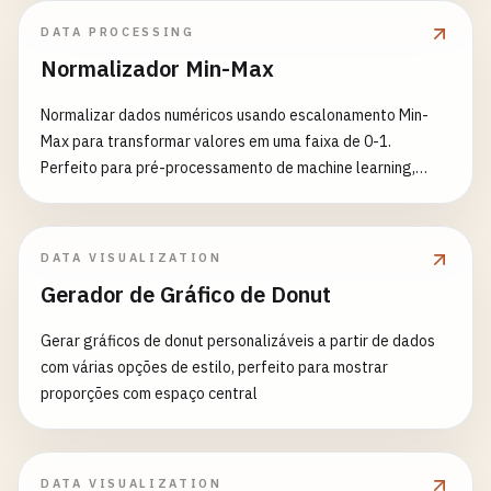
DATA PROCESSING
Normalizador Min-Max
Normalizar dados numéricos usando escalonamento Min-
Max para transformar valores em uma faixa de 0-1.
Perfeito para pré-processamento de machine learning,
análise de dados e escalonamento de características.
Recursos: - Escalonamento Min-Max (normalização 0-1) -
Suporte para faixa personalizada (como -1 a 1) - Seleção
DATA VISUALIZATION
de múltiplas colunas - Detecção automática de tipo de
Gerador de Gráfico de Donut
dados - Processamento de valores ausentes - Preservação
de colunas não numéricas - Inclui resumo estatístico Casos
Gerar gráficos de donut personalizáveis a partir de dados
de Uso Comuns: - Preparação de características para
com várias opções de estilo, perfeito para mostrar
machine learning - Normalização de entrada de redes
proporções com espaço central
neurais - Pré-processamento para visualização de dados -
Análise comparativa em diferentes escalas
DATA VISUALIZATION