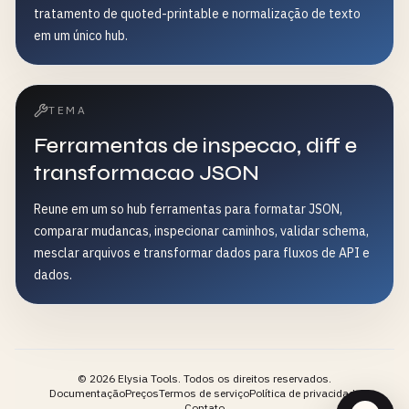
tratamento de quoted-printable e normalização de texto
em um único hub.
TEMA
Ferramentas de inspecao, diff e
transformacao JSON
Reune em um so hub ferramentas para formatar JSON,
comparar mudancas, inspecionar caminhos, validar schema,
mesclar arquivos e transformar dados para fluxos de API e
dados.
©
2026
Elysia Tools.
Todos os direitos reservados.
Documentação
Preços
Termos de serviço
Política de privacidade
Contato