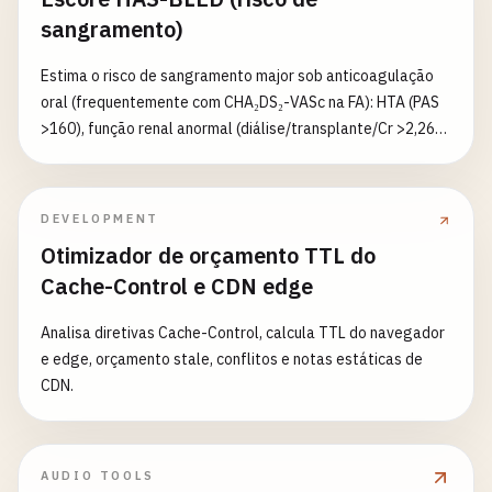
AHA/ACC/HRS, 2023 ACC/AHA/ACCP/HRS. Decisão
sangramento)
compartilhada com HAS-BLED. Não é conselho médico.
Estima o risco de sangramento major sob anticoagulação
oral (frequentemente com CHA₂DS₂-VASc na FA): HTA (PAS
>160), função renal anormal (diálise/transplante/Cr >2,26),
função hepática anormal, AVC prévio, sangramento major
prévio/predisposição, INR lábil (TTR <60% com varfarina),
idade >65, medicamentos (antiagregante/AINE) e álcool
DEVELOPMENT
(≥8 doses/semana); 1 ponto cada (rim/fígado,
Otimizador de orçamento TTL do
medicamentos/álcool até 2 por par); total 0-9. 0 baixo, 1-2
Cache-Control e CDN edge
moderado, ≥3 alto (acompanhamento regular e corrigir
fatores reversíveis; ≥3 isoladamente não justifica
Analisa diretivas Cache-Control, calcula TTL do navegador
suspender). Fontes: Pisters 2010 Chest, 2023
e edge, orçamento stale, conflitos e notas estáticas de
ACC/AHA/ACCP/HRS. INR lábil aplica-se sobretudo à
CDN.
varfarina; menor poder preditivo com DOAC. Não é conselho
médico.
AUDIO TOOLS