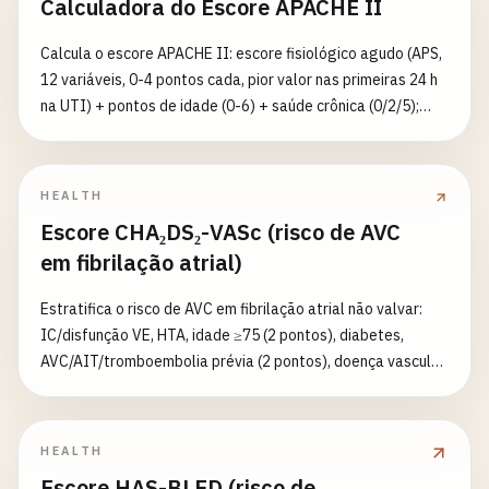
Calculadora do Escore APACHE II
renal distal (tipo 1), tipo 4 (hipoaldosteronismo, com
hipercalemia), tipo 2 proximal (variável). Referência ≈ 0 a
Calcula o escore APACHE II: escore fisiológico agudo (APS,
+40 mmol/L. Limitações: ânions não medidos (cetoacidose,
12 variáveis, 0-4 pontos cada, pior valor nas primeiras 24 h
tolueno/hipurato, D-lactato) elevam falsamente; se Na
na UTI) + pontos de idade (0-6) + saúde crônica (0/2/5);
urinário <25 use o gap osmolar urinário. Fontes: Batlle
total 0-71; quanto maior, pior o prognóstico. Oxigenação: se
CJASN 2012, Ito 2025, Bonner AJKD 2025. Interpretar com
FiO₂≥0.5 usa gradiente A-a, senão PaO₂; creatinina ×2 em
gases e clínica. Não é conselho médico.
insuficiência renal aguda; GCS = 15−GCS. Inclui a predição
HEALTH
de mortalidade do modelo base
Escore CHA₂DS₂-VASc (risco de AVC
(logit=−3.517+0.146×escore, sem peso diagnóstico).
em fibrilação atrial)
Fontes: Knaus 1985 Crit Care Med, tabela SFAR. Não
substitui julgamento clínico. Não é conselho médico.
Estratifica o risco de AVC em fibrilação atrial não valvar:
IC/disfunção VE, HTA, idade ≥75 (2 pontos), diabetes,
AVC/AIT/tromboembolia prévia (2 pontos), doença vascular,
idade 65-74 e sexo feminino. Anticoagulação recomendada
se homem ≥2 ou mulher ≥3 (preferir DOAC); considerar se
homem 1 ou mulher 2; omitir se homem 0 ou mulher ≤1
HEALTH
(apenas sexo feminino = 0). Fontes: Lip 2010 Chest, 2019
Escore HAS-BLED (risco de