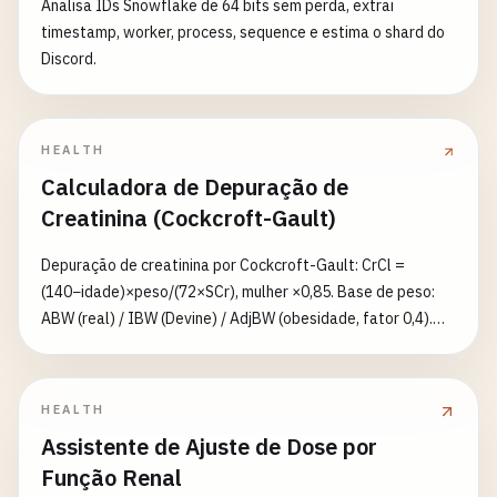
Analisa IDs Snowflake de 64 bits sem perda, extrai
timestamp, worker, process, sequence e estima o shard do
Discord.
HEALTH
Calculadora de Depuração de
Creatinina (Cockcroft-Gault)
Depuração de creatinina por Cockcroft-Gault: CrCl =
(140−idade)×peso/(72×SCr), mulher ×0,85. Base de peso:
ABW (real) / IBW (Devine) / AdjBW (obesidade, fator 0,4).
Opção para limitar SCr a 1,0 mg/dL em idosos/baixa massa
muscular. Resultado em mL/min NÃO indexado à superfície
corporal — valor usado para ajuste de doses. Não é
HEALTH
conselho médico.
Assistente de Ajuste de Dose por
Função Renal