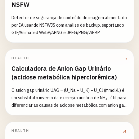
NSFW
Detector de segurança de conteúdo de imagem alimentado
por IA usando NSFWJS com análise de backup, suportando
GIF/Animated WebP/APNG e JPEG/PNG/WEBP.
HEALTH
Calculadora de Anion Gap Urinário
(acidose metabólica hiperclorêmica)
O anion gap urinário UAG = (U_Na + U_K) − U_Cl (mmol/L) é
um substituto inverso da excreção urinária de NH₄⁺, útil para
diferenciar as causas de acidose metabólica com anion gap
normal (hiperclorêmica). Negativo (tipicamente −20 a −50)
→ excreção alta de NH₄⁺ → perda extrarrenal de HCO₃⁻
(diarreia, fístulas, derivações urinárias); positivo/alto →
HEALTH
excreção baixa de NH₄⁺ → causa renal: acidose tubular