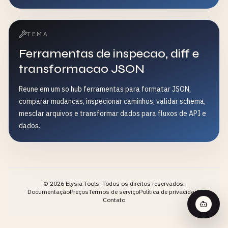
TEMA
Ferramentas de inspecao, diff e
transformacao JSON
Reune em um so hub ferramentas para formatar JSON,
comparar mudancas, inspecionar caminhos, validar schema,
mesclar arquivos e transformar dados para fluxos de API e
dados.
©
2026
Elysia Tools.
Todos os direitos reservados.
Documentação
Preços
Termos de serviço
Política de privacidade
Contato