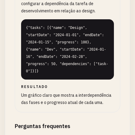
configurar a dependência da tarefa de
desenvolvimento em relação ao design.
{"tasks": [{"name": "Design", 
"startDate": "2024-01-01", "endDate": 
"2024-01-15", "progress": 100}, 
{"name": "Dev", "startDate": "2024-01-
16", "endDate": "2024-02-28", 
"progress": 50, "dependencies": ["task-
0"]}]}
RESULTADO
Um gráfico claro que mostra a interdependência
das fases e o progresso atual de cada uma.
Perguntas frequentes