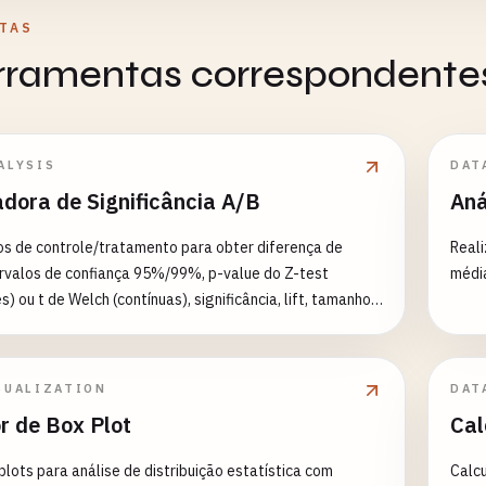
TAS
erramentas correspondente
ALYSIS
DAT
adora de Significância A/B
Aná
os de controle/tratamento para obter diferença de
Reali
ervalos de confiança 95%/99%, p-value do Z-test
média
) ou t de Welch (contínuas), significância, lift, tamanho
para 80%/90% de potência, dias recomendados, aviso de
 testing e correção de Bonferroni.
SUALIZATION
DAT
r de Box Plot
Cal
plots para análise de distribuição estatística com
Calcu