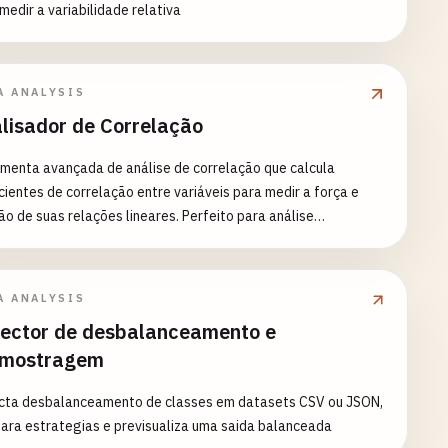
medir a variabilidade relativa
A ANALYSIS
lisador de Correlação
menta avançada de análise de correlação que calcula
cientes de correlação entre variáveis para medir a força e
ão de suas relações lineares. Perfeito para análise
ística, modelagem financeira, pesquisa científica e
ados. Recursos: - Múltiplos métodos de correlação
son, Spearman, Kendall) - Geração de matriz de correlação -
A ANALYSIS
 de significância estatística (valores-p) - Cálculo de
ector de desbalanceamento e
valos de confiança - Visualização de mapa de calor - Geração
amostragem
triz de gráficos de dispersão - Estratégias de tratamento de
es ausentes - Detecção e tratamento de valores atípicos -
cta desbalanceamento de classes em datasets CSV ou JSON,
idades de análise de grupo - Relatórios estatísticos
ara estrategias e previsualiza uma saida balanceada
uns: - Análise de mercado financeiro