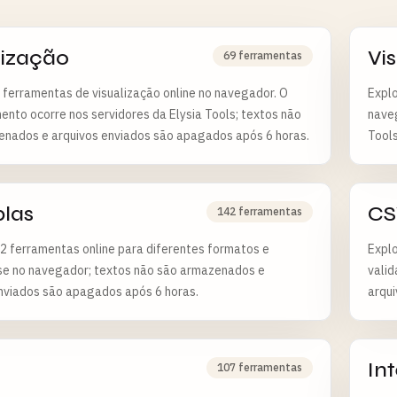
lização
Vi
69 ferramentas
 ferramentas de visualização online no navegador. O
Explo
nto ocorre nos servidores da Elysia Tools; textos não
naveg
enados e arquivos enviados são apagados após 6 horas.
Tool
após 
plas
CS
142 ferramentas
2 ferramentas online para diferentes formatos e
Explo
se no navegador; textos não são armazenados e
vali
nviados são apagados após 6 horas.
arqu
In
107 ferramentas