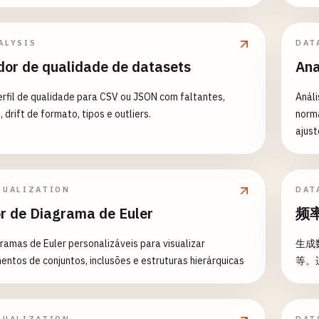
e ava
lização 0-1) - Suporte para faixa personalizada (como
Análi
Seleção de múltiplas colunas - Detecção automática de
dados
ALYSIS
DAT
dos - Processamento de valores ausentes - Preservação
proc
dor de qualidade de datasets
Ana
o numéricas - Inclui resumo estatístico Casos de Uso
Preparação de características para machine learning -
rfil de qualidade para CSV ou JSON com faltantes,
Análi
ão de entrada de redes neurais - Pré-processamento
 drift de formato, tipos e outliers.
norma
lização de dados - Análise comparativa em diferentes
ajust
SUALIZATION
DAT
r de Diagrama de Euler
频
ramas de Euler personalizáveis para visualizar
生成
entos de conjuntos, inclusões e estruturas hierárquicas
等。