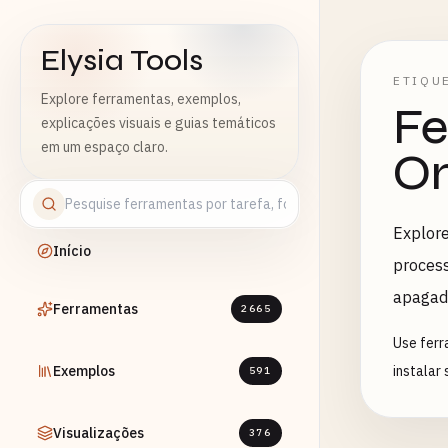
Elysia Tools
ETIQU
Explore ferramentas, exemplos,
Fe
explicações visuais e guias temáticos
em um espaço claro.
On
Explore
Início
process
apagad
Ferramentas
2665
Use ferr
Exemplos
instalar
591
Visualizações
376