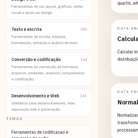
quartis, wh
Ferramentas de cor, layout, gráficos, estilo
visual e apoio ao design
DATA AN
Texto e escrita
200
Ferramentas de escrita, limpeza,
Calcul
formatação, extração e análise de texto
Calcular i
distribuiç
Conversão e codificação
164
Ferramentas de conversão de formatos,
arquivos, unidades, arquivos compactados
e codificação
DATA PR
Desenvolvimento e Web
161
Normal
Utilitários para desenvolvedores, rede,
depuração web e automação
Normaliza
TEMAS
transforma
processame
Ferramentas de codificacao e
escalonamento de ca