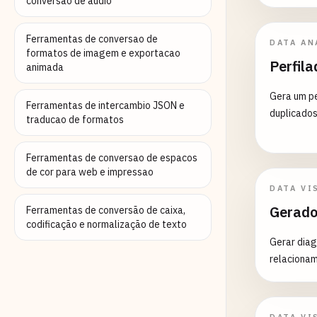
conversao de audio
Max (norma
-1 a 1) - 
Ferramentas de conversao de
DATA AN
tipo de da
formatos de imagem e exportacao
Perfila
de colunas nã
animada
Comuns: - 
Gera um pe
Normalizaç
Ferramentas de intercambio JSON e
duplicados,
para visua
traducao de formatos
escalas
Ferramentas de conversao de espacos
de cor para web e impressao
DATA VI
Gerado
Ferramentas de conversão de caixa,
codificação e normalização de texto
Gerar diag
relacionam