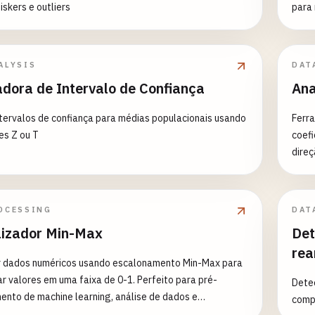
iskers e outliers
para 
ALYSIS
DAT
adora de Intervalo de Confiança
Ana
ntervalos de confiança para médias populacionais usando
Ferra
ões Z ou T
coefi
direç
estat
exploração de d
(Pear
OCESSING
DAT
Teste
izador Min-Max
Det
inter
re
de ma
r dados numéricos usando escalonamento Min-Max para
valor
r valores em uma faixa de 0-1. Perfeito para pré-
Dete
Capac
nto de machine learning, análise de dados e
comp
detalhados Casos de Uso Com
racterísticas. Recursos: - Escalonamento Min-