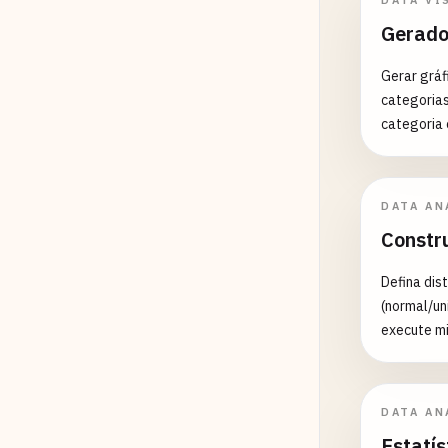
DATA VI
Gerado
Gerar gráf
categorias
categoria 
DATA AN
Constr
Defina dis
(normal/un
execute mi
intervalos
DATA AN
Estatís