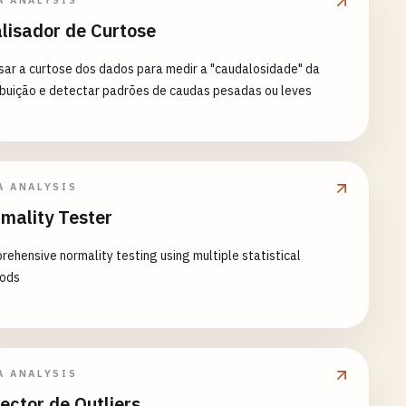
A ANALYSIS
lisador de Curtose
sar a curtose dos dados para medir a "caudalosidade" da
ibuição e detectar padrões de caudas pesadas ou leves
A ANALYSIS
mality Tester
ehensive normality testing using multiple statistical
ods
A ANALYSIS
ector de Outliers