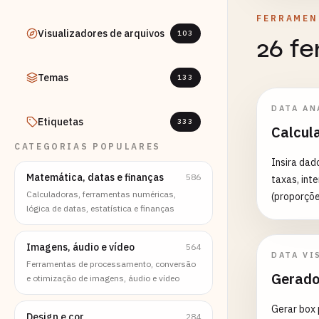
FERRAMEN
Visualizadores de arquivos
103
26 f
Temas
133
DATA AN
Etiquetas
333
Calcul
CATEGORIAS POPULARES
Insira dad
Matemática, datas e finanças
586
taxas, int
Calculadoras, ferramentas numéricas,
(proporções
lógica de datas, estatística e finanças
amostral 
sequential
Imagens, áudio e vídeo
564
DATA VI
Ferramentas de processamento, conversão
Gerado
e otimização de imagens, áudio e vídeo
Gerar box 
Design e cor
284