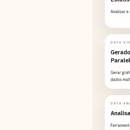
Analisar e
DATA VI
Gerado
Parale
Gerar gráf
dados mult
DATA AN
Analis
Ferramenta