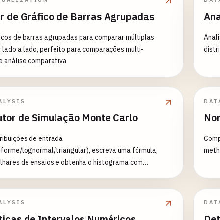
SUALIZATION
DAT
r de Gráfico de Barras Agrupadas
Ana
icos de barras agrupadas para comparar múltiplas
Anali
 lado a lado, perfeito para comparações multi-
distr
e análise comparativa
ALYSIS
DAT
utor de Simulação Monte Carlo
Nor
tribuições de entrada
Compr
iforme/lognormal/triangular), escreva uma fórmula,
meth
lhares de ensaios e obtenha o histograma com
 de confiança.
ALYSIS
DAT
ticas de Intervalos Numéricos
Det