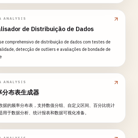
liação de risco - Pesquisa científica e teste de hipóteses -
se de comportamento do cliente e marketing - Análise de
 de saúde e médicos - Controle de qualidade e otimização de
A ANALYSIS
essos - Avaliação de desempenho educacional
lisador de Distribuição de Dados
se comprehensivo de distribuição de dados com testes de
lidade, detecção de outliers e avaliações de bondade de
e
A ANALYSIS
率分布表生成器
数据的频率分布表，支持数值分组、自定义区间、百分比统计
适用于数据分析、统计报表和数据可视化准备。