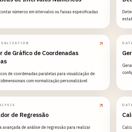
 contar números em intervalos ou faixas especificadas
Dete
estat
SUALIZATION
DAT
r de Gráfico de Coordenadas
Ger
las
Gera
confi
icos de coordenadas paralelas para visualização de
idimensionais com normalização personalizável
ALYSIS
DAT
ador de Regressão
Cal
 avançada de análise de regressão para realizar
Calcu