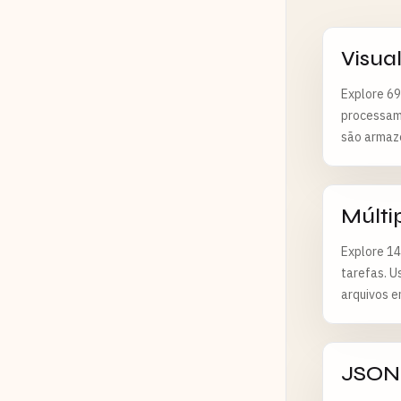
Visua
Explore 69
processame
são armaz
Múlti
Explore 14
tarefas. U
arquivos e
JSON