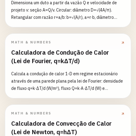
Dimensiona um duto a partir da vazão Q e velocidade de
Re=ρ·v·L/μ e a potência P=F_D·v (W). Densidade em
projeto v: seção A=Q/v. Circular: diâmetro D=√(4A/π).
kg/m³/g/cm³, velocidade em m/s/km/h, área em m²/cm²/mm²,
Retangular com razão r=a/b: b=√(A/r), a=r·b, diâmetro
comprimento em m/cm/mm.
equivalente ASHRAE D_eq=1,30·(a·b)^0,625/(a+b)^0,25.
Vazão em m³/s/m³/h/CFM; resultados em mm e polegadas.
MATH & NUMBERS
Calculadora de Condução de Calor
(Lei de Fourier, q=kΔT/d)
Calcula a condução de calor 1-D em regime estacionário
através de uma parede plana pela lei de Fourier: densidade
de fluxo q=k·ΔT/d (W/m²), fluxo Q=k·A·ΔT/d (W) e
resistência térmica R=d/(k·A) (K/W). k é a condutividade
(W/(m·K)); ΔT a diferença de temperatura (K; diferença em
°C = diferença em K, diferença em °F ×5/9); d a espessura; A
MATH & NUMBERS
a área. ΔT pode ser negativo (fluxo no sentido oposto), mas
Calculadora de Convecção de Calor
k, d e A devem ser positivos. Espessura em m/cm/mm, área
(Lei de Newton, q=hΔT)
em m²/cm².