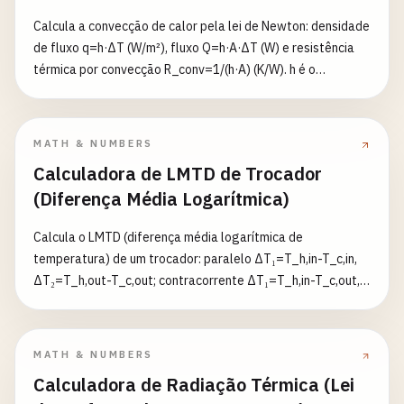
Calcula a convecção de calor pela lei de Newton: densidade
de fluxo q=h·ΔT (W/m²), fluxo Q=h·A·ΔT (W) e resistência
térmica por convecção R_conv=1/(h·A) (K/W). h é o
coeficiente de convecção (W/(m²·K)); ΔT a diferença de
temperatura entre a superfície e o fluido (K; diferença em
°C = diferença em K, diferença em °F ×5/9); A a área de
MATH & NUMBERS
troca. ΔT pode ser negativo (fluxo no sentido oposto), mas
Calculadora de LMTD de Trocador
h e A devem ser positivos. Área em m²/cm².
(Diferença Média Logarítmica)
Calcula o LMTD (diferença média logarítmica de
temperatura) de um trocador: paralelo ΔT₁=T_h,in-T_c,in,
ΔT₂=T_h,out-T_c,out; contracorrente ΔT₁=T_h,in-T_c,out,
ΔT₂=T_h,out-T_c,in. LMTD=(ΔT₁-ΔT₂)/ln(ΔT₁/ΔT₂); se
ΔT₁=ΔT₂ toma-se ΔT₁; se algum ΔT ≤ 0 há cruzamento de
temperaturas (impossível fisicamente) e ocorre erro.
MATH & NUMBERS
Opcionalmente, com o coeficiente global U (W/(m²·K)) e a
Calculadora de Radiação Térmica (Lei
área A (m²), obtém-se o fluxo de calor Q=U·A·LMTD (W). As