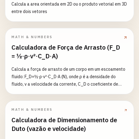
Calcula a area orientada em 2D ou o produto vetorial em 3D
entre dois vetores
MATH & NUMBERS
Calculadora de Força de Arrasto (F_D
= ½·ρ·v²·C_D·A)
Calcula a força de arrasto de um corpo em um escoamento
fluido: F_D=½·ρ·v²·C_D·A (N), onde ρ é a densidade do
fluido, v a velocidade da corrente, C_D o coeficiente de
arrasto (depende da forma e de Re) e A a área de
referência (projeção frontal). Biblioteca de C_D típicos (Re
alto): esfera 0,47, hemisfério 0,42, cilindro longo 0,81,
MATH & NUMBERS
disco/placa 1,17, cubo 1,05, aerofólio 0,04, elipsoide
Calculadora de Dimensionamento de
aerodinâmico longo 0,07, cone 0,50; ou «Personalizado».
Duto (vazão e velocidade)
Com a viscosidade dinâmica μ e o comprimento
característico L calculam-se o número de Reynolds