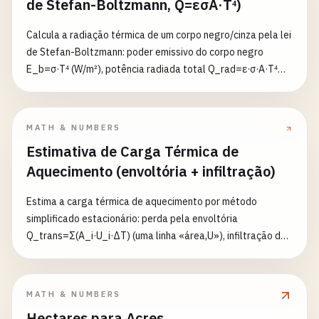
de Stefan-Boltzmann, Q=εσA·T⁴)
temperaturas só importam como diferenças: Δ°C=ΔK e
Δ°F×5/9=ΔK; o LMTD é dado em K.
Calcula a radiação térmica de um corpo negro/cinza pela lei
de Stefan-Boltzmann: poder emissivo do corpo negro
E_b=σ·T⁴ (W/m²), potência radiada total Q_rad=ε·σ·A·T⁴
(W); com temperatura do entorno T₀ opcional, calcula-se
também a radiação líquida Q_net=ε·σ·A·(T⁴-T₀⁴) (W).
σ=5,670374419e-8 W/(m²·K⁴); ε é a emissividade (0<ε≤1,
MATH & NUMBERS
corpo negro ε=1); T é a temperatura absoluta (K), °C e °F
Estimativa de Carga Térmica de
são antes convertidos para K (é temperatura absoluta, não
Aquecimento (envoltória + infiltração)
diferença); A é a área radiante. Área em m²/cm².
Estima a carga térmica de aquecimento por método
simplificado estacionário: perda pela envoltória
Q_trans=Σ(A_i·U_i·ΔT) (uma linha «área,U»), infiltração de
ar frio Q_inf=0,018·ACH·V·ΔT. Carga total=Q_trans+Q_inf,
multiplicada por fator de segurança opcional (padrão 1,0).
ΔT=interno-externo (>0). Temperatura em °C/K/°F
MATH & NUMBERS
(diferenças), área em m²/ft².
Hectares para Acres