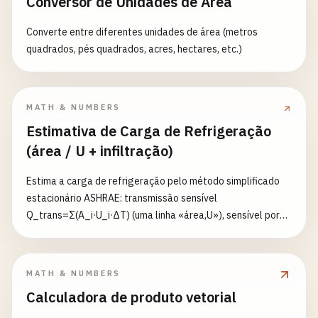
Conversor de Unidades de Área
Converte entre diferentes unidades de área (metros
quadrados, pés quadrados, acres, hectares, etc.)
MATH & NUMBERS
Estimativa de Carga de Refrigeração
(área / U + infiltração)
Estima a carga de refrigeração pelo método simplificado
estacionário ASHRAE: transmissão sensível
Q_trans=Σ(A_i·U_i·ΔT) (uma linha «área,U»), sensível por
infiltração Q_s=1,23·ACH·V·ΔT, latente
Q_l=3010·ACH·V·ΔW (ΔW calculado por Magnus a partir da
temperatura e umidade relativa). Carga total = sensível
MATH & NUMBERS
total + latente total. Temperatura em °C/K/°F (apenas
Calculadora de produto vetorial
diferenças), área em m²/ft².