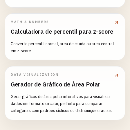
térmica G=1/R_total (W/K) e coeficiente por área
U=1/(R_total·A) (W/(m²·K)); se ΔT for fornecido, também o
fluxo Q=ΔT/R_total (W). R_i é a resistência de cada
MATH & NUMBERS
camada (já referida à área, p. ex. convecção
Calculadora de percentil para z-score
R_conv=1/(h·A), condução R_cond=d/(k·A), incrustação
R_foul=R_f''/A). Insira uma resistência por linha, no mínimo
Converte percentil normal, area de cauda ou area central
uma, todas positivas. ΔT pode ser negativo (fluxo no
em z-score
sentido oposto); diferença em °C = diferença em K,
diferença em °F ×5/9.
DATA VISUALIZATION
Gerador de Gráfico de Área Polar
Gerar gráficos de área polar interativos para visualizar
dados em formato circular, perfeito para comparar
categorias com padrões cíclicos ou distribuições radiais