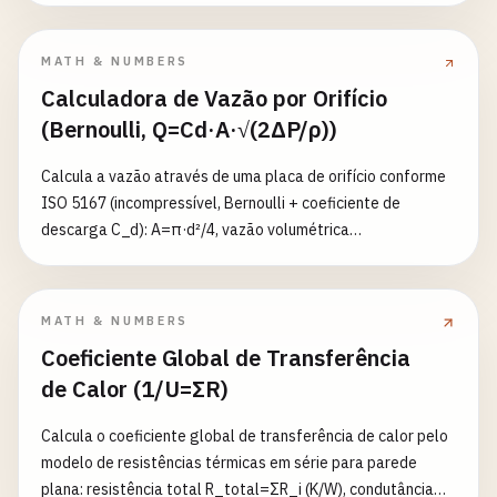
escolha um material da tabela de densidades embutida (ou
densidade personalizada). Retorna volume (m³ / L / yd³ / ft³),
MATH & NUMBERS
peso (kg / lb / toneladas), número de sacos a granel de 1 m³
Calculadora de Vazão por Orifício
ou 1 yd³, contagem de sacos pequenos, custo opcional e
(Bernoulli, Q=Cd·A·√(2ΔP/ρ))
avisos de profundidade/margem. Unidades métricas e
imperiais.
Calcula a vazão através de uma placa de orifício conforme
ISO 5167 (incompressível, Bernoulli + coeficiente de
descarga C_d): A=π·d²/4, vazão volumétrica
Q=C_d·A·√(2·ΔP/ρ), vazão mássica ṁ=C_d·A·√(2·ρ·ΔP),
velocidade no orifício v=C_d·√(2·ΔP/ρ). Se o diâmetro do
tubo D for fornecido, retorna-se a razão β=d/D. ΔP≥0, ρ>0,
MATH & NUMBERS
C_d padrão 0,61 (placa de borda viva). Diâmetro em
Coeficiente Global de Transferência
m/cm/mm, pressão em Pa/kPa/bar/atm/psi, densidade em
de Calor (1/U=ΣR)
kg/m³/g/cm³; a vazão volumétrica é dada em m³/s, L/s, L/min
e m³/h.
Calcula o coeficiente global de transferência de calor pelo
modelo de resistências térmicas em série para parede
plana: resistência total R_total=ΣR_i (K/W), condutância