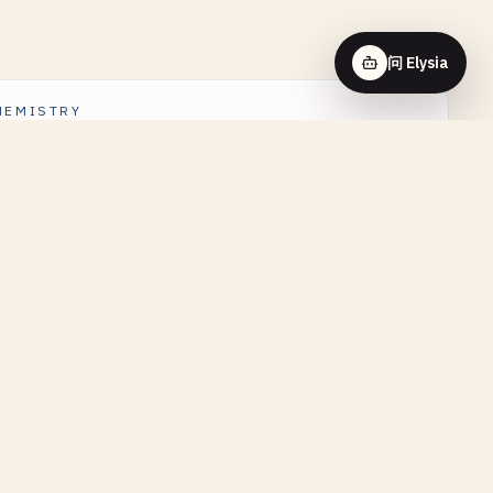
问 Elysia
HEMISTRY
应 - First-Order Reaction
HEMISTRY
乌斯方程 - Arrhenius Equation
HEMISTRY
应 - Consecutive Reaction