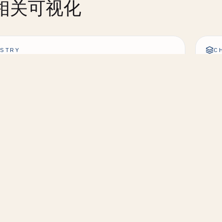
相关可视化
STRY
C
 Zero-Order Reaction
一级反
STRY
C
 Second-Order Reaction
阿伦尼
STRY
C
 Reversible Reaction
连续反