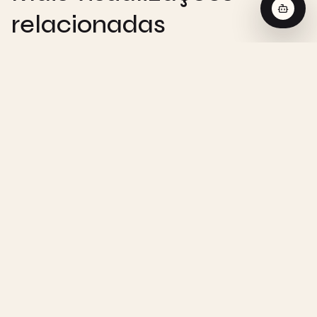
relacionadas
CHEMISTRY
Reação de Ordem Zero - Visualização
Interativa
CHEMISTRY
Reação de Primeira Ordem - Visualização
Interativa
CHEMISTRY