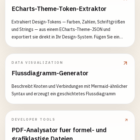
ECharts-Theme-Token-Extraktor
Extrahiert Design-Tokens — Farben, Zahlen, Schriftgrößen
und Strings — aus einem ECharts-Theme-JSON und
exportiert sie direkt in Ihr Design-System. Fügen Sie ein
Theme-Objekt ein (das per echarts.init(dom, themeName)
registriert wird) und das Werkzeug durchläuft jedes Leaf,
taggt jede Farbe (optional Named/rgb → hex normalisiert),
DATA VISUALIZATION
jeden Abstand, jede Schriftgröße und jeden String und gibt
Flussdiagramm-Generator
saubere CSS-Variablen, ein Tailwind theme.extend, ein Style
Dictionary tokens.json oder SCSS-Variablen aus. Überbrückt
Beschreibt Knoten und Verbindungen mit Mermaid-ähnlicher
die Lücke zwischen einem ECharts-Visualisierungs-Theme
Syntax und erzeugt ein geschichtetes Flussdiagramm
und Figma/CSS/Tailwind-Design-Tokens, ohne jeden Wert
von Hand zu kopieren.
DEVELOPER TOOLS
PDF-Analysator fuer formel- und
grafiklastige Dateien