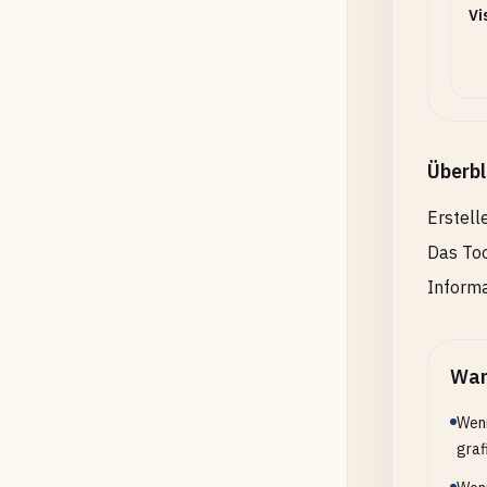
Vi
Überbl
Erstell
Das Too
Informa
Wan
Wenn
graf