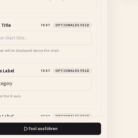
 Title
TEXT
OPTIONALES FELD
hat will be displayed above the chart
s Label
TEXT
OPTIONALES FELD
or the X-axis
s Label
TEXT
OPTIONALES FELD
Tool ausführen