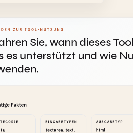
or the Y-axis
instellungen
ADEN ZUR TOOL-NUTZUNG
8
ormate, Bereiche, Zahlen und Modi anpassen.
ahren Sie, wann dieses Tool
 es unterstützt und wie Nu
halter
3
ionales Verhalten aktivieren oder deaktivieren.
wenden.
tige Fakten
ATEGORIE
EINGABETYPEN
AUSGABETYP
ta
textarea, text,
html