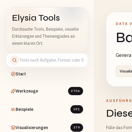
Elysia Tools
DATA 
Durchsuche Tools, Beispiele, visuelle
Ba
Erklärungen und Themenguides an
einem klaren Ort.
Generat
Visuali
Start
Werkzeuge
2706
AUSFÜHR
Beispiele
Diese
591
Visualisierungen
Fülle das Form
379