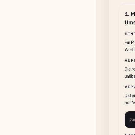
1
.
M
Ums
HIN
Ein M
Werbe
AUF
Die r
unübe
VER
Date
auf '
Ja