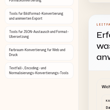
Formatkonvertierung
Label f
Tools fur Bildformat-Konvertierung
und animierten Export
E
LEITF
F
Tools fur JSON-Austausch und Format-
Erf
Ubersetzung
was
Sc
Opt
Farbraum-Konvertierung fur Web und
an
Druck
Textfall-, Encoding- und
Normalisierungs-Konvertierungs-Tools
Wich
K
Da