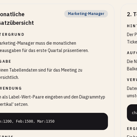
onatliche
2
.
T
Marketing-Manager
atzübersicht
HIN
Der P
TERGRUND
Ticke
arketing-Manager muss die monatlichen
ausgaben für das erste Quartal präsentieren.
AUF
Die N
GABE
Balke
einen Tabellendaten sind für das Meeting zu
rsichtlich.
VER
Daten
WENDUNG
umste
n als Label-Wert-Paare eingeben und den Diagrammtyp
vertikal' setzen.
ch
n:1200, Feb:1500, Mar:1350
ERG