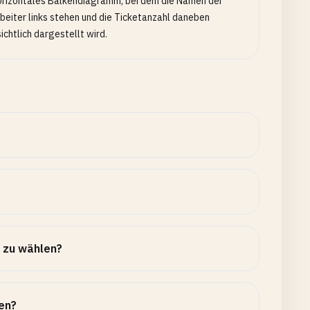
orizontales Balkendiagramm, bei dem die Namen der
beiter links stehen und die Ticketanzahl daneben
ichtlich dargestellt wird.
n zu wählen?
en?