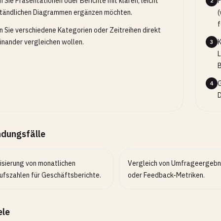
 Sie Präsentationen oder Berichte mit klaren, leicht
P
2
tändlichen Diagrammen ergänzen möchten.
(
f
 Sie verschiedene Kategorien oder Zeitreihen direkt
inander vergleichen wollen.
K
3
L
B
G
4
D
dungsfälle
lisierung von monatlichen
Vergleich von Umfrageergebn
ufszahlen für Geschäftsberichte.
oder Feedback-Metriken.
ele