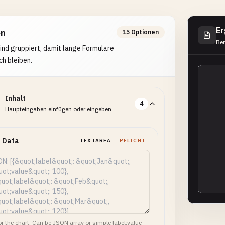
Er
en
15 Optionen
Ber
ind gruppiert, damit lange Formulare
ch bleiben.
Inhalt
4
Haupteingaben einfügen oder eingeben.
t Data
TEXTAREA
PFLICHT
or the chart. Can be JSON array or simple label:value