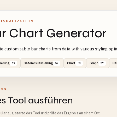
VISUALIZATION
r Chart Generator
e customizable bar charts from data with various styling opti
sierung
Datenvisualisierung
Chart
Graph
Ba
69
57
53
27
UNG
s Tool ausführen
ular aus, starte das Tool und prüfe das Ergebnis an einem Ort.