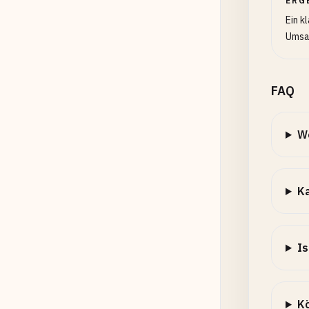
ERG
Ein k
Umsat
FAQ
W
Ka
Is
Kö