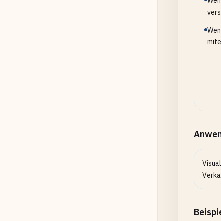
Wenn
vers
Wenn
mite
Anwen
Visua
Verka
Beispi