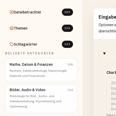
Dateibetrachter
103
Eingab
Optionen s
Themen
136
übersichtli
Schlagwörter
333
BELIEBTE KATEGORIEN
Mathe, Datum & Finanzen
586
Rechner, Zahlenwerkzeuge, Datumslogik,
Char
Statistik und Finanztools
Bilder, Audio & Video
564
Werkzeuge für Bild-, Audio- und
Videobearbeitung, Konvertierung und
Optimierung
Data f