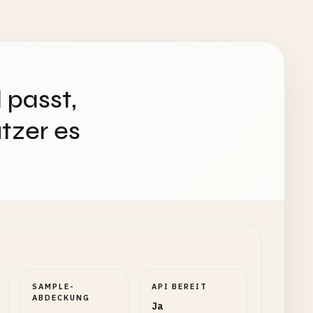
 passt,
tzer es
SAMPLE-
API BEREIT
ABDECKUNG
Ja