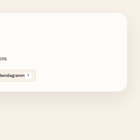
ons
lkendiagramm
7