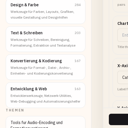
Design & Farbe
pairs
284
Werkzeuge für Farben, Layouts, Grafiken,
visuelle Gestaltung und Designhilfen
Chart
Text & Schreiben
203
Werkzeuge für Schreiben, Bereinigung,
Formatierung, Extraktion und Textanalyse
Title t
Konvertierung & Kodierung
167
X-Axi
Werkzeuge für Format-, Datei-, Archiv-,
Einheiten- und Kodierungskonvertierung
Entwicklung & Web
163
Label f
Entwicklerwerkzeuge, Netzwerk-Utilities,
Web-Debugging und Automatisierungshelfer
Y-Axi
THEMEN
Tools fur Audio-Encoding und