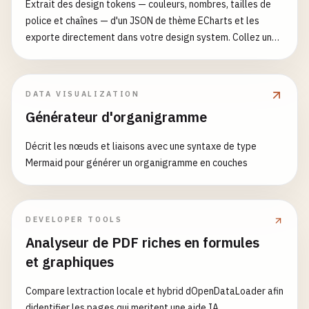
Extrait des design tokens — couleurs, nombres, tailles de
police et chaînes — d'un JSON de thème ECharts et les
exporte directement dans votre design system. Collez un
objet thème (celui enregistré et passé à echarts.init(dom,
themeName)) et l'outil parcourt chaque feuille, étiquetant
chaque couleur (avec normalisation optionnelle nommé/rgb
DATA VISUALIZATION
→ hex), nombre d'espacement, taille de police et chaîne,
Générateur d'organigramme
puis émet des variables CSS propres, un thème.extend
Tailwind, un tokens.json Style Dictionary ou des variables
Décrit les nœuds et liaisons avec une syntaxe de type
SCSS. Pont entre un thème de visualisation ECharts et les
Mermaid pour générer un organigramme en couches
tokens de design Figma/CSS/Tailwind sans recopier chaque
valeur à la main.
DEVELOPER TOOLS
Analyseur de PDF riches en formules
et graphiques
Compare lextraction locale et hybrid dOpenDataLoader afin
didentifier les pages qui meritent une aide IA