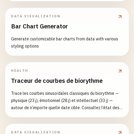
DATA VISUALIZATION
Bar Chart Generator
Generate customizable bar charts from data with various
styling options
HEALTH
Traceur de courbes de biorythme
Trace les courbes sinusoïdales classiques du biorythme —
physique (23 j), émotionnel (28 j) et intellectuel (33 j) —
autour de n’importe quelle date cible. Consultez l’état des
cycles aujourd’hui, repérez les « jours critiques » (passages
par zéro) et lisez un tableau quotidien avec total combiné —
saisissez votre date de naissance et la date cible.
DATA VISUALIZATION