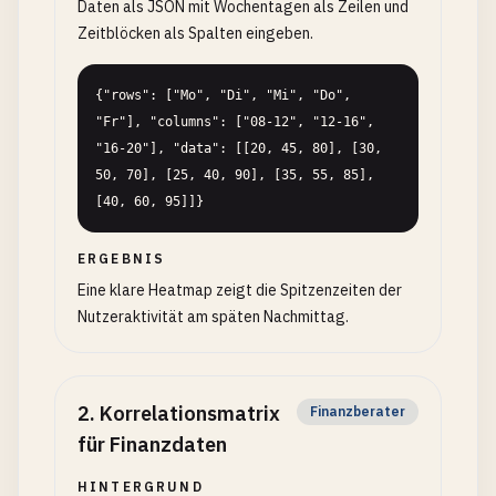
Daten als JSON mit Wochentagen als Zeilen und
Zeitblöcken als Spalten eingeben.
{"rows": ["Mo", "Di", "Mi", "Do", 
"Fr"], "columns": ["08-12", "12-16", 
"16-20"], "data": [[20, 45, 80], [30, 
50, 70], [25, 40, 90], [35, 55, 85], 
[40, 60, 95]]}
ERGEBNIS
Eine klare Heatmap zeigt die Spitzenzeiten der
Nutzeraktivität am späten Nachmittag.
2
.
Korrelationsmatrix
Finanzberater
für Finanzdaten
HINTERGRUND