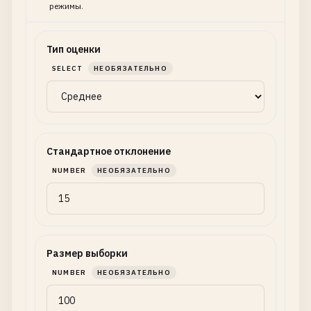
режимы.
Тип оценки
SELECT
НЕОБЯЗАТЕЛЬНО
Стандартное отклонение
NUMBER
НЕОБЯЗАТЕЛЬНО
Размер выборки
NUMBER
НЕОБЯЗАТЕЛЬНО