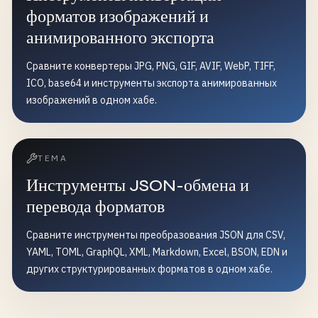
форматов изображений и
анимированного экспорта
Сравните конвертеры JPG, PNG, GIF, AVIF, WebP, TIFF,
ICO, base64 и инструменты экспорта анимированных
изображений в одном хабе.
ТЕМА
Инструменты JSON-обмена и
перевода форматов
Сравните инструменты преобразования JSON для CSV,
YAML, TOML, GraphQL, XML, Markdown, Excel, BSON, EDN и
других структурированных форматов в одном хабе.