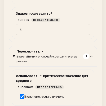
Знаков после запятой
NUMBER
НЕОБЯЗАТЕЛЬНО
Переключатели
1
Включайте или отключайте дополнительные
режимы.
Использовать t-критическое значение для
среднего
CHECKBOX
НЕОБЯЗАТЕЛЬНО
Включено, если отмечено