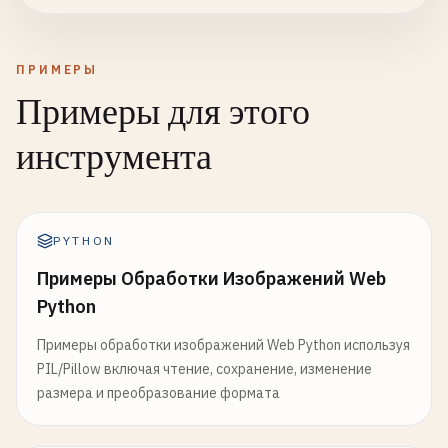
ПРИМЕРЫ
Примеры для этого
инструмента
PYTHON
Примеры Обработки Изображений Web
Python
Примеры обработки изображений Web Python используя
PIL/Pillow включая чтение, сохранение, изменение
размера и преобразование формата