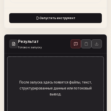
Запустить инструмент
Результат
Готово к запуску
После запуска здесь появятся файлы, текст,
структурированные данные или потоковый
вывод.