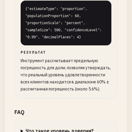
{"estimateType": "proportion", 
"populationProportion": 60, 
"proportionScale": "percent", 
"sampleSize": 500, "confidenceLevel": 
"0.99", "decimalPlaces": 4}
РЕЗУЛЬТАТ
Инструмент рассчитывает предельную
погрешность для доли, позволяя утверждать,
что реальный уровень удовлетворенности
всех клиентов находится в диапазоне 60% ±
рассчитанная погрешность (около 5.6%).
FAQ
Что такое уровень доверия?