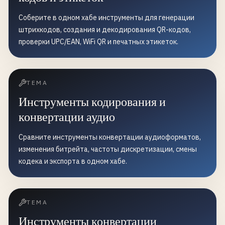
Соберите в одном хабе инструменты для генерации
штрихкодов, создания и декодирования QR-кодов,
проверки UPC/EAN, WiFi QR и печатных этикеток.
ТЕМА
Инструменты кодирования и
конвертации аудио
Сравните инструменты конвертации аудиоформатов,
изменения битрейта, частоты дискретизации, смены
кодека и экспорта в одном хабе.
ТЕМА
Инструменты конвертации