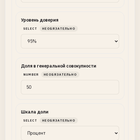
Уровень доверия
SELECT
НЕОБЯЗАТЕЛЬНО
Доля в генеральной совокупности
NUMBER
НЕОБЯЗАТЕЛЬНО
Шкала доли
SELECT
НЕОБЯЗАТЕЛЬНО