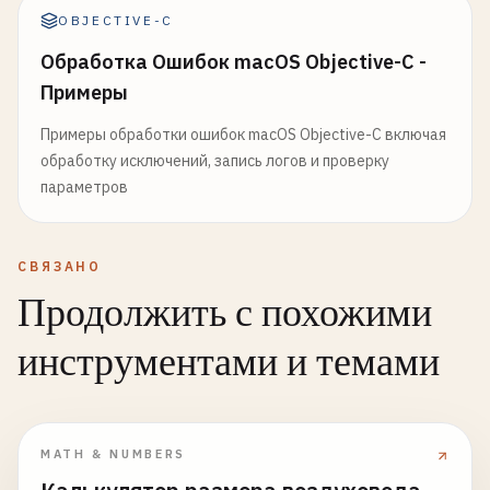
OBJECTIVE-C
Обработка Ошибок macOS Objective-C -
Примеры
Примеры обработки ошибок macOS Objective-C включая
обработку исключений, запись логов и проверку
параметров
СВЯЗАНО
Продолжить с похожими
инструментами и темами
MATH & NUMBERS