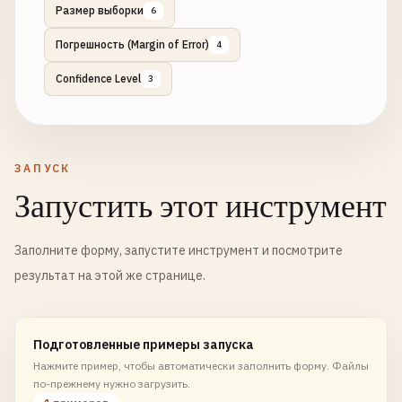
Размер выборки
6
Погрешность (Margin of Error)
4
Confidence Level
3
ЗАПУСК
Запустить этот инструмент
Заполните форму, запустите инструмент и посмотрите
результат на этой же странице.
Подготовленные примеры запуска
Нажмите пример, чтобы автоматически заполнить форму. Файлы
по-прежнему нужно загрузить.