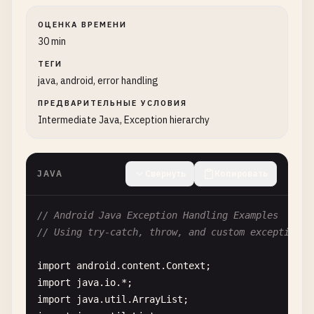
ОЦЕНКА ВРЕМЕНИ
30 min
ТЕГИ
java, android, error handling
ПРЕДВАРИТЕЛЬНЫЕ УСЛОВИЯ
Intermediate Java, Exception hierarchy
JAVA
Свернуть
Копировать
// Android Java Exception Handling Examples
// Using try-catch, throw, and custom exceptions
import
android
.
content
.
Context
import
java
.
io
import
java
.
util
.
ArrayList