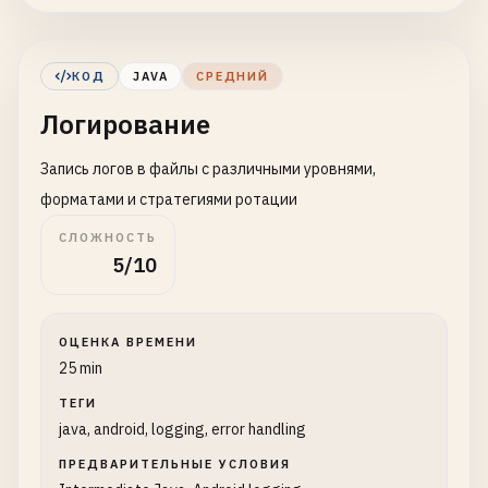
input
= 
new
FileInputStream
(
filename
);
StringBuilder
content
= 
new
StringBui
int
data
;

КОД
JAVA
СРЕДНИЙ
while
((
data
= 
input
.
read
()) != -
1
) {

Логирование
content
.
append
((
char
) 
data
);

            }

Запись логов в файлы с различными уровнями,
return
content
.
toString
();

        } 
catch
(
IOException
e
) {

форматами и стратегиями ротации
System
.
out
.
println
(
"Error reading fil
СЛОЖНОСТЬ
return
null
;

5/10
        } 
finally
{

if
(
input
!= 
null
) {

try
{

ОЦЕНКА ВРЕМЕНИ
input
.
close
();

25 min
                } 
catch
(
IOException
e
) {

ТЕГИ
System
.
out
.
println
(
"Error clo
java, android, logging, error handling
                }

            }

ПРЕДВАРИТЕЛЬНЫЕ УСЛОВИЯ
        }
