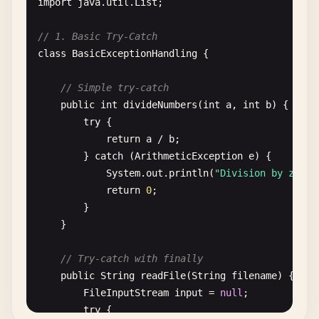
import
java
.
util
.
List
;

// 1. Basic Try-Catch
class
BasicExceptionHandling
{

// Simple try-catch
public
int
divideNumbers
(
int
a
, 
int
b
) {

try
{

return
a
/
b
;

        } 
catch
(
ArithmeticException
e
) {

System
.
out
.
println
(
"Division by zero:
return
0
;

        }

    }

// Try-catch with finally
public
String
readFile
(
String
filename
) {

FileInputStream
input
= 
null
;

try
{
