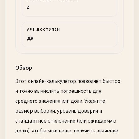
4
API ДОСТУПЕН
Да
Обзор
Этот онлайн-калькулятор позволяет быстро
и точно вычислить погрешность для
среднего значения или доли. Укажите
размер выборки, уровень доверия и
стандартное отклонение (или ожидаемую
долю), чтобы мгновенно получить значение