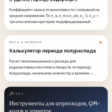
Коэффициент запаса по выносливости с поправкой на
среднее напряжение. По σ_a, σ_m и σ_uts, σ_-1, σ_y —
три классических критерия: модифицированный
Гудмен (линейный, консервативный), Гербер
(параболический, ближе к данным для вязких
материалов), Содерберг (через σ_y, самый
MATH & NUMBERS
консервативный). Управляющий — минимум; показано,
Калькулятор периода полураспада
лежит ли точка внутри линии Гудмена.
Расчет экспоненциального распада для
радиоактивных изотопов и лекарств: по периоду
полураспада, начальному количеству и времени —
остаток, либо вывод периода полураспада, требуемого
времени или кумуляции в стационарном состоянии. N(t)
= N0·e^(-λt).
ТЕМА
Инструменты для штрихкодов, QR-
кодов и этикеток