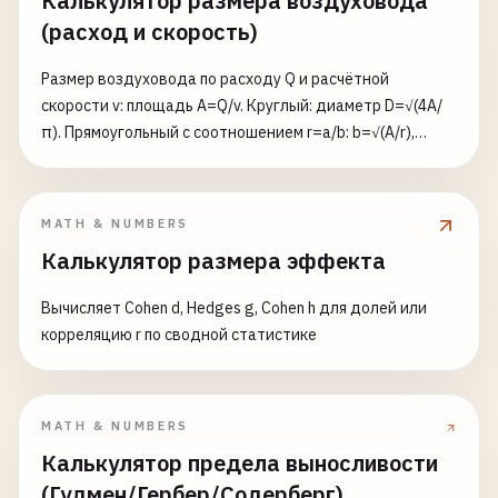
Калькулятор размера воздуховода
(расход и скорость)
Размер воздуховода по расходу Q и расчётной
скорости v: площадь A=Q/v. Круглый: диаметр D=√(4A/
π). Прямоугольный с соотношением r=a/b: b=√(A/r),
a=r·b, эквивалентный диаметр ASHRAE
D_экв=1,30·(a·b)^0,625/(a+b)^0,25. Расход в м³/с/м³/
ч/CFM; результат в мм и дюймах.
MATH & NUMBERS
Калькулятор размера эффекта
Вычисляет Cohen d, Hedges g, Cohen h для долей или
корреляцию r по сводной статистике
MATH & NUMBERS
Калькулятор предела выносливости
(Гудмен/Гербер/Содерберг)