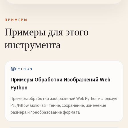
ПРИМЕРЫ
Примеры для этого
инструмента
PYTHON
Примеры Обработки Изображений Web
Python
Примеры обработки изображений Web Python используя
PIL/Pillow включая чтение, сохранение, изменение
размера и преобразование формата