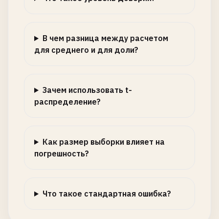
В чем разница между расчетом
для среднего и для доли?
Зачем использовать t-
распределение?
Как размер выборки влияет на
погрешность?
Что такое стандартная ошибка?