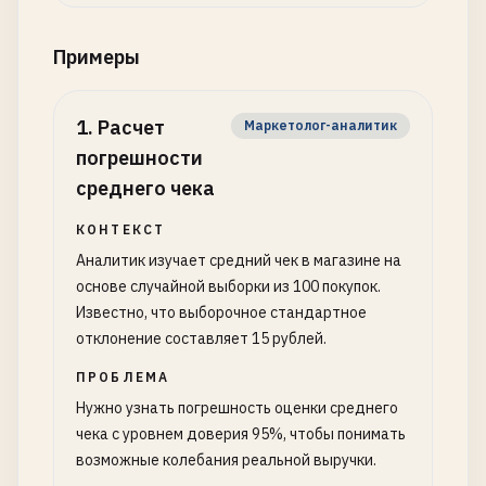
Примеры
1
.
Расчет
Маркетолог-аналитик
погрешности
среднего чека
КОНТЕКСТ
Аналитик изучает средний чек в магазине на
основе случайной выборки из 100 покупок.
Известно, что выборочное стандартное
отклонение составляет 15 рублей.
ПРОБЛЕМА
Нужно узнать погрешность оценки среднего
чека с уровнем доверия 95%, чтобы понимать
возможные колебания реальной выручки.