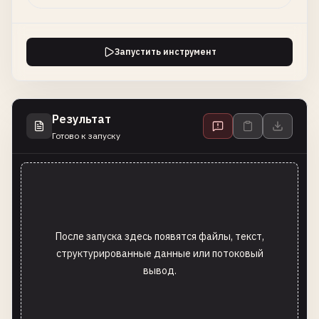
Запустить инструмент
Результат
Готово к запуску
После запуска здесь появятся файлы, текст,
структурированные данные или потоковый
вывод.