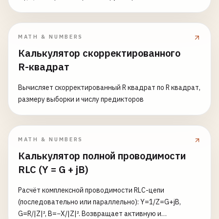
у основания p₀, полное давление P и высоту
равнодействующей.
MATH & NUMBERS
Калькулятор скорректированного
R-квадрат
Вычисляет скорректированный R квадрат по R квадрат,
размеру выборки и числу предикторов
MATH & NUMBERS
Калькулятор полной проводимости
RLC (Y = G + jB)
Расчёт комплексной проводимости RLC-цепи
(последовательно или параллельно): Y=1/Z=G+jB,
G=R/|Z|², B=−X/|Z|². Возвращает активную и