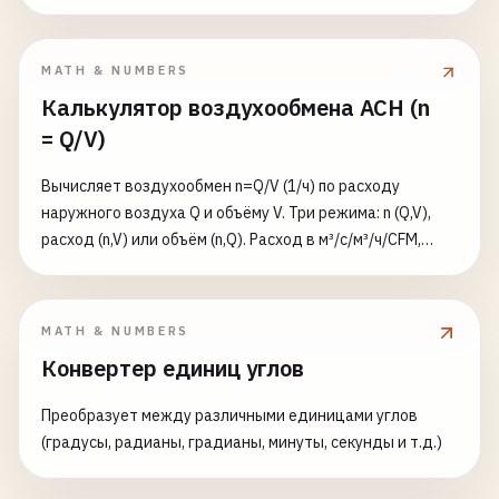
MATH & NUMBERS
Калькулятор воздухообмена ACH (n
= Q/V)
Вычисляет воздухообмен n=Q/V (1/ч) по расходу
наружного воздуха Q и объёму V. Три режима: n (Q,V),
расход (n,V) или объём (n,Q). Расход в м³/с/м³/ч/CFM,
объём в м³/фт³/л. Даёт время достижения цели очистки
(доля остатка, по умолчанию 1%) по модели полного
смешения: t=−ln(ε)/n.
MATH & NUMBERS
Конвертер единиц углов
Преобразует между различными единицами углов
(градусы, радианы, градианы, минуты, секунды и т.д.)