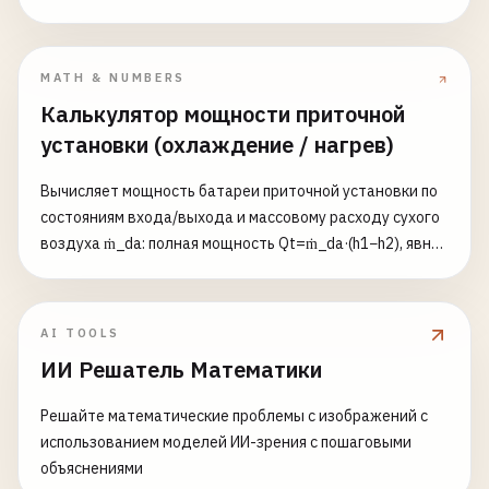
реактивную проводимости, модуль и фазовый угол.
Любое подмножество R/L/C.
MATH & NUMBERS
Калькулятор мощности приточной
установки (охлаждение / нагрев)
Вычисляет мощность батареи приточной установки по
состояниям входа/выхода и массовому расходу сухого
воздуха ṁ_da: полная мощность Qt=ṁ_da·(h1−h2), явная
Qs=ṁ_da·cp_ma·(T1−T2) (cp_ma≈1,006+1,86·W), скрытая
Ql=Qt−Qs, SHR=Qs/Qt. Состояния задаются сухим
термометром T и одним параметром влажности (отн.
AI TOOLS
влажность φ или влагосодержание W); W вычисляется
ИИ Решатель Математики
по формуле Магнуса, энтальпия
h=1,006·T+W·(2501+1,86·T). Результат со знаком, для
Решайте математические проблемы с изображений с
охлаждения или нагрева.
использованием моделей ИИ-зрения с пошаговыми
объяснениями