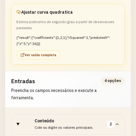
Ajustar curva quadratica
Estima polinomio de segundo grau a partir de observacoes
pareadas
{"result":{"coefficients":[1,2,1],"rSquared":1,"predictedY":
{"x":5,"y":36}}}
Ver saída completa
Entradas
4 opções
Preencha os campos necessários e execute a
ferramenta.
Conteúdo
2
Cole ou digite os valores principais.