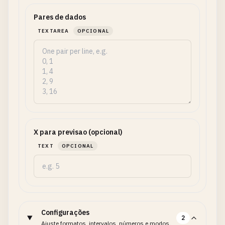
Pares de dados
TEXTAREA
OPCIONAL
X para previsao (opcional)
TEXT
OPCIONAL
Configurações
2
Ajuste formatos, intervalos, números e modos.