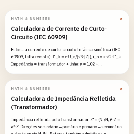
MATH & NUMBERS
Calculadora de Corrente de Curto-
Circuito (IEC 60909)
Estima a corrente de curto-circuito trifásica simétrica (IEC
60909, falta remota): I"_k = c·U_n/(√3·|Z|), i_p = κ·√2·I"_k.
Impedância = transformador + linha; κ = 1,02 +
0,98·e^(−3R/X).
MATH & NUMBERS
Calculadora de Impedância Refletida
(Transformador)
Impedância refletida pelo transformador: Z' = (N₁/N₂)²·Z =
a²·Z. Direções secundário→primário e primário→secundário;