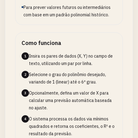
Para prever valores futuros ou intermediários
com base em um padrão polinomial histórico.
Como funciona
Insira os pares de dados (X, Y) no campo de
1
texto, utilizando um par por linha.
Selecione o grau do polinômio desejado,
2
variando de 1 (linear) até o 6º grau.
Opcionalmente, defina um valor de X para
3
calcular uma previsão automática baseada
no ajuste.
O sistema processa os dados via mínimos
4
quadrados e retorna os coeficientes, o R² e o
resultado da previsão.