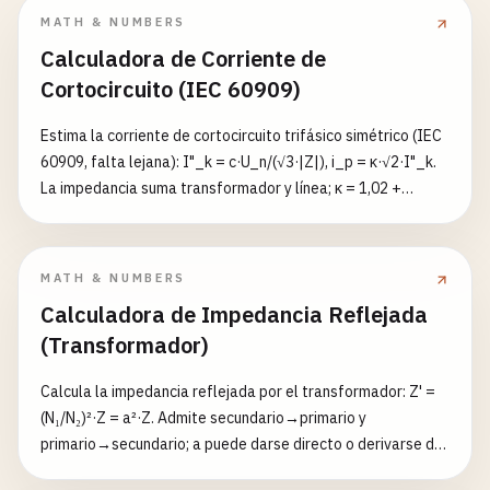
MATH & NUMBERS
Calculadora de Corriente de
Cortocircuito (IEC 60909)
Estima la corriente de cortocircuito trifásico simétrico (IEC
60909, falta lejana): I"_k = c·U_n/(√3·|Z|), i_p = κ·√2·I"_k.
La impedancia suma transformador y línea; κ = 1,02 +
0,98·e^(−3R/X).
MATH & NUMBERS
Calculadora de Impedancia Reflejada
(Transformador)
Calcula la impedancia reflejada por el transformador: Z' =
(N₁/N₂)²·Z = a²·Z. Admite secundario→primario y
primario→secundario; a puede darse directo o derivarse de
N₁/N₂. Devuelve también la admitancia y la reflejada.