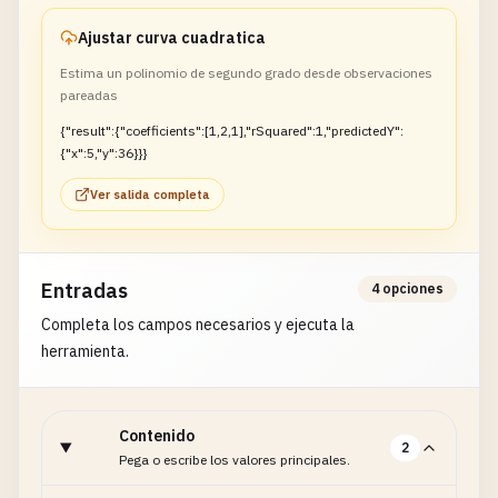
Ajustar curva cuadratica
Estima un polinomio de segundo grado desde observaciones
pareadas
{"result":{"coefficients":[1,2,1],"rSquared":1,"predictedY":
{"x":5,"y":36}}}
Ver salida completa
Entradas
4 opciones
Completa los campos necesarios y ejecuta la
herramienta.
Contenido
2
Pega o escribe los valores principales.