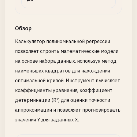
Обзор
Калькулятор полиномиальной регрессии
позволяет строить математические модели
на основе набора данных, используя метод
наименьших квадратов для нахождения
оптимальной кривой. Инструмент вычисляет
коэффициенты уравнения, коэффициент
детерминации (R²) для оценки точности
аппроксимации и позволяет прогнозировать
значения Y для заданных X.