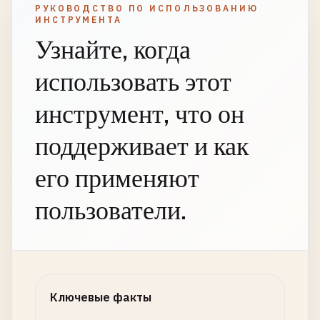
РУКОВОДСТВО ПО ИСПОЛЬЗОВАНИЮ
ИНСТРУМЕНТА
Узнайте, когда
использовать этот
инструмент, что он
поддерживает и как
его применяют
пользователи.
Ключевые факты