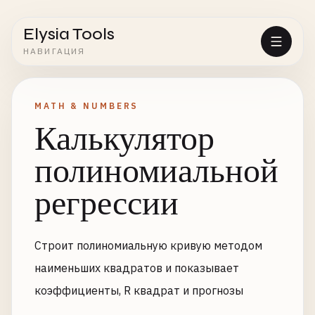
Elysia Tools
НАВИГАЦИЯ
MATH & NUMBERS
Калькулятор
полиномиальной
регрессии
Строит полиномиальную кривую методом
наименьших квадратов и показывает
коэффициенты, R квадрат и прогнозы