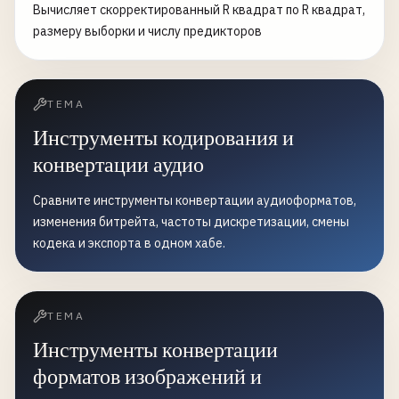
Вычисляет скорректированный R квадрат по R квадрат,
размеру выборки и числу предикторов
ТЕМА
Инструменты кодирования и
конвертации аудио
Сравните инструменты конвертации аудиоформатов,
изменения битрейта, частоты дискретизации, смены
кодека и экспорта в одном хабе.
ТЕМА
Инструменты конвертации
форматов изображений и