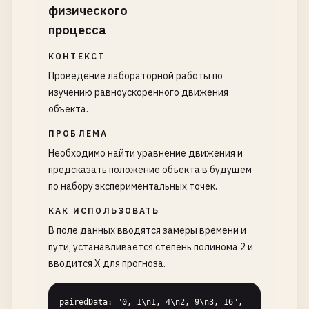
физического
процесса
КОНТЕКСТ
Проведение лабораторной работы по
изучению равноускоренного движения
объекта.
ПРОБЛЕМА
Необходимо найти уравнение движения и
предсказать положение объекта в будущем
по набору экспериментальных точек.
КАК ИСПОЛЬЗОВАТЬ
В поле данных вводятся замеры времени и
пути, устанавливается степень полинома 2 и
вводится X для прогноза.
pairedData: "0, 1\n1, 4\n2, 9\n3, 16", 