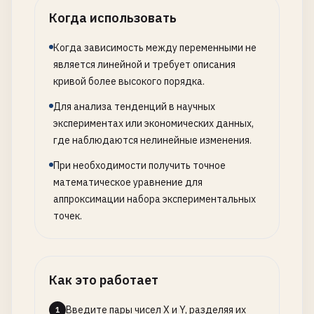
Когда использовать
Когда зависимость между переменными не
является линейной и требует описания
кривой более высокого порядка.
Для анализа тенденций в научных
экспериментах или экономических данных,
где наблюдаются нелинейные изменения.
При необходимости получить точное
математическое уравнение для
аппроксимации набора экспериментальных
точек.
Как это работает
Введите пары чисел X и Y, разделяя их
1