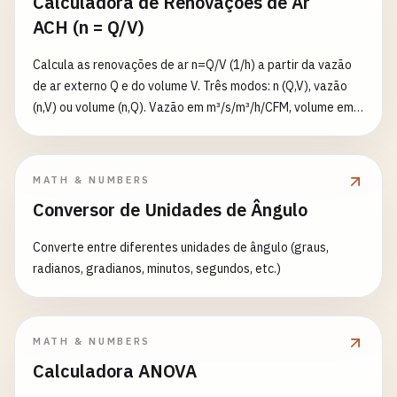
Calculadora de Renovações de Ar
ACH (n = Q/V)
Calcula as renovações de ar n=Q/V (1/h) a partir da vazão
de ar externo Q e do volume V. Três modos: n (Q,V), vazão
(n,V) ou volume (n,Q). Vazão em m³/s/m³/h/CFM, volume em
m³/ft³/L. Informa o tempo para atingir a meta de purga
(fração residual, padrão 1%) segundo o modelo de mistura
completa: t=−ln(ε)/n.
MATH & NUMBERS
Conversor de Unidades de Ângulo
Converte entre diferentes unidades de ângulo (graus,
radianos, gradianos, minutos, segundos, etc.)
MATH & NUMBERS
Calculadora ANOVA