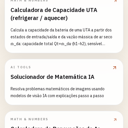
MATH & NUMBERS
Calculadora de Capacidade UTA
(refrigerar / aquecer)
Calcula a capacidade da bateria de uma UTA a partir dos
estados de entrada/saída e da vazão mássica de ar seco
ṁ_da: capacidade total Qt=ṁ_da·(h1−h2), sensível
Qs=ṁ_da·cp_ma·(T1−T2) (cp_ma≈1,006+1,86·W), latente
Ql=Qt−Qs, SHR=Qs/Qt. Estados por bulbo seco T e um
parâmetro de umidade (UR φ ou razão W); W por Magnus,
AI TOOLS
entalpia h=1,006·T+W·(2501+1,86·T). Resultado com sinal,
Solucionador de Matemática IA
para resfriar ou aquecer.
Resolva problemas matemáticos de imagens usando
modelos de visão IA com explicações passo a passo
MATH & NUMBERS