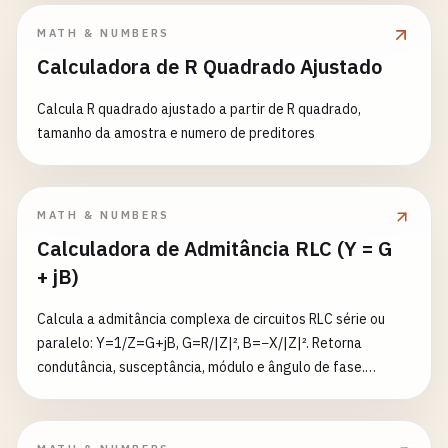
MATH & NUMBERS
Calculadora de R Quadrado Ajustado
Calcula R quadrado ajustado a partir de R quadrado,
tamanho da amostra e numero de preditores
MATH & NUMBERS
Calculadora de Admitância RLC (Y = G
+ jB)
Calcula a admitância complexa de circuitos RLC série ou
paralelo: Y=1/Z=G+jB, G=R/|Z|², B=−X/|Z|². Retorna
condutância, susceptância, módulo e ângulo de fase.
Qualquer subconjunto R/L/C.