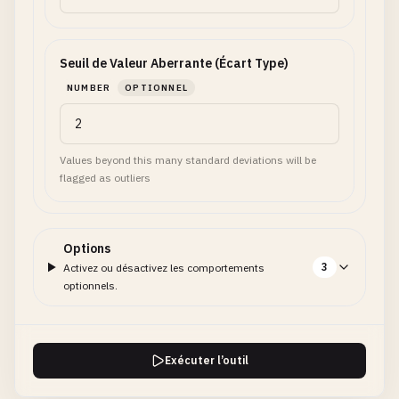
Seuil de Valeur Aberrante (Écart Type)
NUMBER
OPTIONNEL
Values beyond this many standard deviations will be
flagged as outliers
Options
3
Activez ou désactivez les comportements
optionnels.
Exécuter l’outil