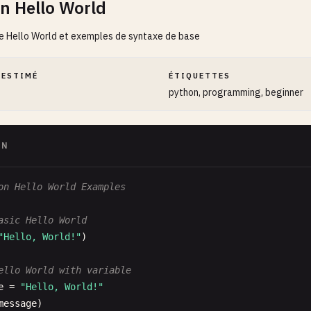
n Hello World
 Hello World et exemples de syntaxe de base
 ESTIMÉ
ÉTIQUETTES
python, programming, beginner
ON
on Hello World Examples
asic Hello World
"Hello, World!"
)

ello World with variable
e
= 
"Hello, World!"
message
)
