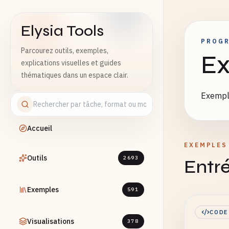
Elysia Tools
PROG
Parcourez outils, exemples,
Ex
explications visuelles et guides
thématiques dans un espace clair.
Exempl
Accueil
EXEMPLES
Outils
2693
Entré
Exemples
591
CODE
Visualisations
378