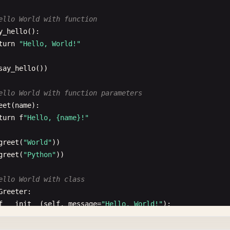
ello World with function
y_hello
():

turn
"Hello, World!"
say_hello
())

ello World with function parameters
eet
(
name
):

turn
f
"Hello, {name}!"
greet
(
"World"
greet
(
"Python"
))

ello World with class
Greeter
:

f
__init__
(
self
, 
message
=
"Hello, World!"
):

self
.
message
= 
message