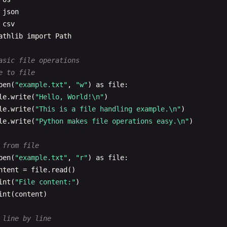
rol flow examples
ame"
: 
"Alice"
,

json
18
ge"
: 
20
,

csv
>= 
18
:

rades"
: [
85
, 
90
, 
78
]

athlib
import
Path
int
(
"You are an adult"
asic file operations
int
(
"You are a minor"
)

ionary operations
e to file
t
[
"major"
] = 
"Computer Science"
# Add key-value pair
pen
(
"example.txt"
, 
"w"
) 
as
file
:

 examples
student
.
get
(
"age"
, 
0
)              
# Get with default
le
.
write
(
"Hello, World!\n"
)

= [
"apple"
, 
"banana"
, 
"cherry"
udent
[
"grades"
]                    
# Delete key-value pa
le
.
write
(
"This is a file handling example.\n"
)

uit
in
fruits
:

le
.
write
(
"Python makes file operations easy.\n"
)

int
(
f
"I like {fruit}"
)

ionary methods
 
student
.
keys
 from file
e loop example
= 
student
.
values
pen
(
"example.txt"
, 
"r"
) 
as
file
:

= 
0
= 
student
.
items
()

ntent
= 
file
.
read
()

count
< 
3
:

int
(
"File content:"
)

int
(
f
"Count: {count}"
)

ionary comprehensions
int
(
content
)

unt
+= 
1
s_dict
= {
x
: 
x
**
2
for
x
in
range
(
6
f
"Squares dictionary: {squares_dict}"
)

 line by line