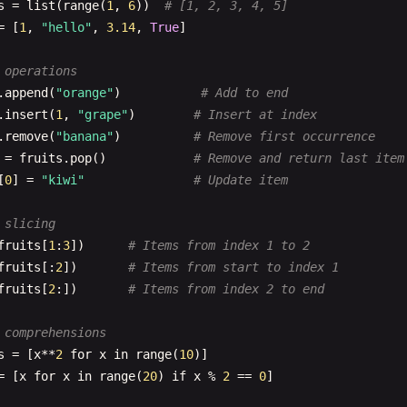
s
= 
list
(
range
(
1
, 
6
))  
# [1, 2, 3, 4, 5]
ello World with dictionary
= [
1
, 
"hello"
, 
3.14
, 
True
]

ngs
= {

n"
: 
"Hello"
,

 operations
s"
: 
"Hola"
, 

.
append
(
"orange"
)           
# Add to end
r"
: 
"Bonjour"
,

.
insert
(
1
, 
"grape"
)        
# Insert at index
e"
: 
"Hallo"
,

.
remove
(
"banana"
)          
# Remove first occurrence
a"
: 
"こんにちは"
= 
fruits
.
pop
()            
# Remove and return last item
[
0
] = 
"kiwi"
# Update item
ng
, 
greeting
in
greetings
.
items
():

 slicing
int
(
f
"{greeting}, World! ({lang})"
)

fruits
[
1
:
3
])      
# Items from index 1 to 2
fruits
[:
2
])       
# Items from start to index 1
Hello World with file I/O
fruits
[
2
:])       
# Items from index 2 to end
pen
(
"hello.txt"
, 
"w"
) 
as
f
:

write
(
"Hello, World!"
)

 comprehensions
s
= [
x
**
2
for
x
in
range
(
10
pen
(
"hello.txt"
, 
"r"
) 
as
f
:

= [
x
for
x
in
range
(
20
) 
if
x
% 
2
== 
0
]

ntent
= 
f
.
read
()
