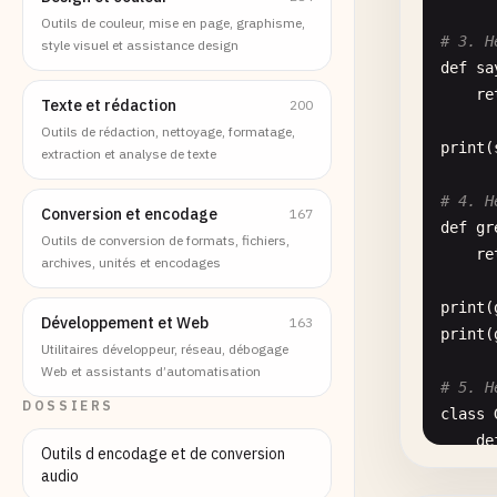
Outils de couleur, mise en page, graphisme,
# 3. H
style visuel et assistance design
def
sa
re
Texte et rédaction
200
Outils de rédaction, nettoyage, formatage,
print
(
extraction et analyse de texte
# 4. H
Conversion et encodage
167
def
gr
Outils de conversion de formats, fichiers,
re
archives, unités et encodages
print
(
Développement et Web
163
print
(
Utilitaires développeur, réseau, débogage
Web et assistants d’automatisation
# 5. H
DOSSIERS
class
de
Outils d encodage et de conversion
audio