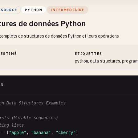
f
greet
(
self
):

 SOURCE
PYTHON
INTERMÉDIAIRE
return
self
.
message
tures de données Python
r
= 
Greeter
omplets de structures de données Python et leurs opérations
greeter
.
greet
())

ello World with user input
 ESTIMÉ
ÉTIQUETTES
 
input
(
"Enter your name: "
python, data structures, progra
f
"Hello, {name}!"
)

ello World multiple times
ON
in
range
(
5
):

int
(
f
"Hello, World! {i + 1}"
)

on Data Structures Examples
ello World with list
= [
"Hello"
, 
"Bonjour"
, 
"Hola"
, 
"Ciao"
, 
"こんにちは"
ists (Mutable sequences)
eeting
in
hellos
:

ting lists
int
(
f
"{greeting}, World!"
)

= [
"apple"
, 
"banana"
, 
"cherry"