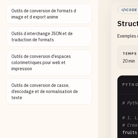
de
CODE
Outils de conversion de formats d
image et d export anime
Struc
greete
Outils d interchange JSON et de
Exemples c
print
(
traduction de formats
# 6. H
TEMPS
Outils de conversion d'espaces
name
=
20 min
colorimetriques pour web et
print
(
impression
# 7. H
PYTH
Outils de conversion de casse,
for
i
d’encodage et de normalisation de
pr
texte
# Pyth
# 8. H
hellos
# 1. L
for
gr
# Crea
pr
fruits