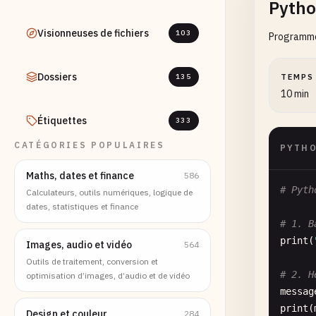
Pytho
Visionneuses de fichiers
103
Programme
Dossiers
135
TEMPS
10 min
Étiquettes
333
CATÉGORIES POPULAIRES
PYTH
Maths, dates et finance
586
# Pyth
Calculateurs, outils numériques, logique de
dates, statistiques et finance
# 1. B
print
(
Images, audio et vidéo
564
Outils de traitement, conversion et
# 2. H
optimisation d’images, d’audio et de vidéo
messag
print
(
Design et couleur
284