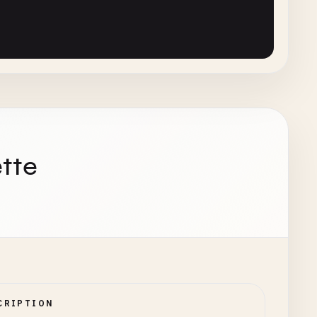
tte
}
}
CRIPTION