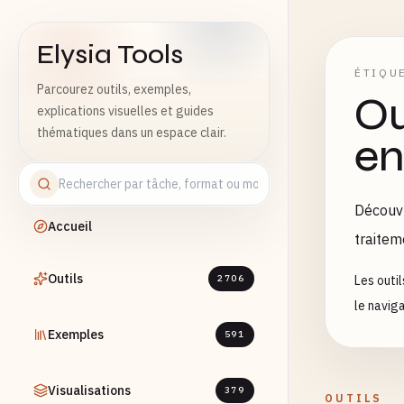
Elysia Tools
ÉTIQU
Parcourez outils, exemples,
Ou
explications visuelles et guides
thématiques dans un espace clair.
en
Découvr
Accueil
traitem
Outils
2706
Les outi
le navig
Exemples
591
Visualisations
379
OUTILS