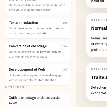
programm
Outils de couleur, mise en page, graphisme,
style visuel et assistance design
DATA PR
Texte et rédaction
203
Normal
Outils de rédaction, nettoyage, formatage,
extraction et analyse de texte
Normalise
et écart-ty
Conversion et encodage
167
prétraitem
Outils de conversion de formats, fichiers,
archives, unités et encodages
Développement et Web
163
DATA PR
Utilitaires développeur, réseau, débogage
Traite
Web et assistants d’automatisation
Détection,
DOSSIERS
avec strat
Outils d encodage et de conversion
audio