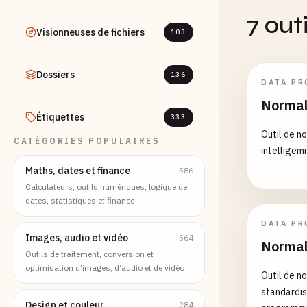
7 out
Visionneuses de fichiers
103
Dossiers
136
DATA PR
Normal
Étiquettes
333
Outil de n
CATÉGORIES POPULAIRES
intelligem
Maths, dates et finance
586
Calculateurs, outils numériques, logique de
dates, statistiques et finance
DATA PR
Images, audio et vidéo
564
Normal
Outils de traitement, conversion et
optimisation d’images, d’audio et de vidéo
Outil de n
standardis
Design et couleur
284