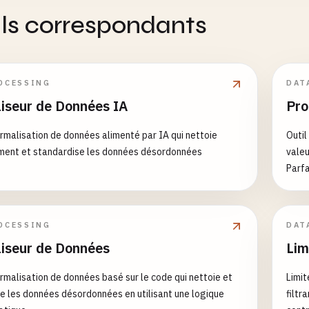
ils correspondants
OCESSING
DAT
iseur de Données IA
Pro
ormalisation de données alimenté par IA qui nettoie
Outil
ment et standardise les données désordonnées
valeu
Parfa
l'ana
OCESSING
DAT
iseur de Données
Lim
ormalisation de données basé sur le code qui nettoie et
Limit
e les données désordonnées en utilisant une logique
filtr