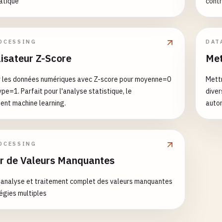
atique
contr
OCESSING
DAT
isateur Z-Score
Met
r les données numériques avec Z-score pour moyenne=0
Mettr
pe=1. Parfait pour l'analyse statistique, le
diver
ent machine learning.
autom
OCESSING
ur de Valeurs Manquantes
 analyse et traitement complet des valeurs manquantes
égies multiples