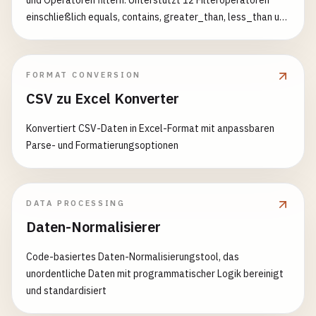
und Operatoren filtern. Unterstützt 12 Filteroperatoren
einschließlich equals, contains, greater_than, less_than und
Leerwert-Prüfungen. Zusätzliche Filter Beispiele:
[{"column": "alter", "operator": "greater_than", "value": "25"}]
[{"column": "status", "operator": "equals", "value": "aktiv"},
FORMAT CONVERSION
{"column": "punktzahl", "operator": "greater_equal", "value":
CSV zu Excel Konverter
"80"}] [{"column": "name", "operator": "contains", "value":
"hans"}, {"column": "email", "operator": "is_not_empty"}]
Konvertiert CSV-Daten in Excel-Format mit anpassbaren
Parse- und Formatierungsoptionen
DATA PROCESSING
Daten-Normalisierer
Code-basiertes Daten-Normalisierungstool, das
unordentliche Daten mit programmatischer Logik bereinigt
und standardisiert