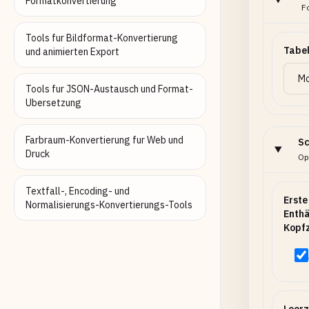
Formatkonvertierung
F
Tools fur Bildformat-Konvertierung
Tabel
und animierten Export
Tools fur JSON-Austausch und Format-
Ubersetzung
Farbraum-Konvertierung fur Web und
Sc
Druck
Opt
Textfall-, Encoding- und
Erste
Normalisierungs-Konvertierungs-Tools
Enthä
Kopfz