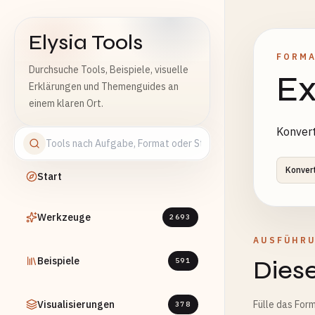
Elysia Tools
FORMA
Durchsuche Tools, Beispiele, visuelle
Ex
Erklärungen und Themenguides an
einem klaren Ort.
Konvert
Konver
Start
Werkzeuge
2693
AUSFÜHR
Beispiele
Diese
591
Visualisierungen
Fülle das Form
378