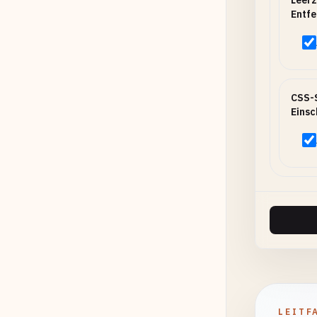
Leerz
Entfe
CSS-S
Einsc
LEITF