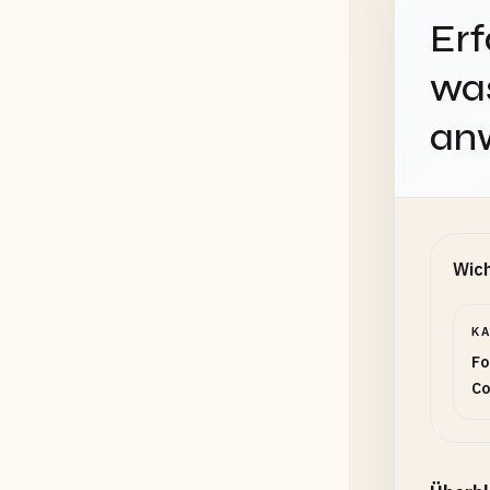
Erf
was
an
Wich
K
Fo
Co