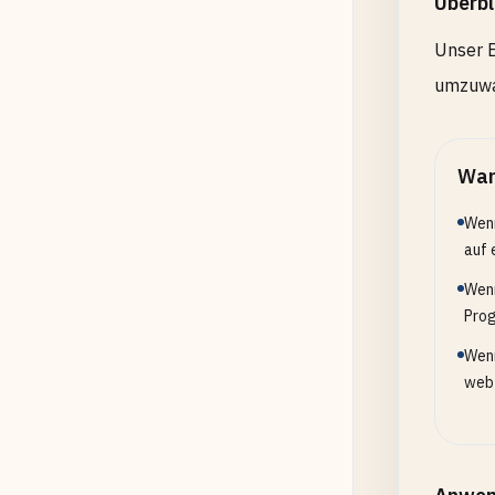
Überbl
Unser E
umzuwan
Wan
Wenn
auf 
Wenn
Prog
Wenn
webf