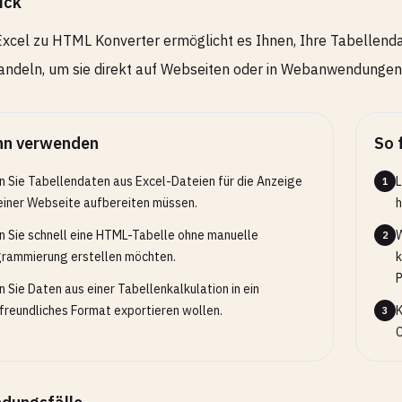
ick
xcel zu HTML Konverter ermöglicht es Ihnen, Ihre Tabellend
deln, um sie direkt auf Webseiten oder in Webanwendungen 
n verwenden
So 
 Sie Tabellendaten aus Excel-Dateien für die Anzeige
L
1
einer Webseite aufbereiten müssen.
h
 Sie schnell eine HTML-Tabelle ohne manuelle
W
2
rammierung erstellen möchten.
k
P
 Sie Daten aus einer Tabellenkalkulation in ein
reundliches Format exportieren wollen.
K
3
C