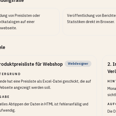
dungsfälle
dung von Preislisten oder
Veröffentlichung von Berichte
ktkatalogen auf einer
Statistiken direkt im Browser.
nwebseite.
ele
roduktpreisliste für Webshop
2
.
I
Webdesigner
Ver
TERGRUND
unde hat eine Preisliste als Excel-Datei geschickt, die auf
HIN
ebseite angezeigt werden soll.
Mona
sich
GABE
lles Abtippen der Daten in HTML ist fehleranfällig und
AUF
ufwendig.
Die D