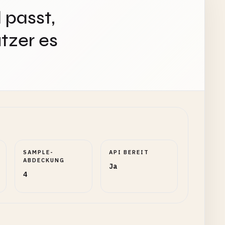
 passt,
tzer es
SAMPLE-
API BEREIT
ABDECKUNG
Ja
4