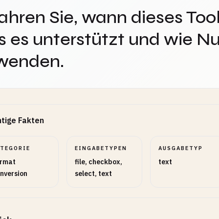
ahren Sie, wann dieses Tool
 es unterstützt und wie Nu
wenden.
tige Fakten
ATEGORIE
EINGABETYPEN
AUSGABETYP
rmat
file, checkbox,
text
nversion
select, text