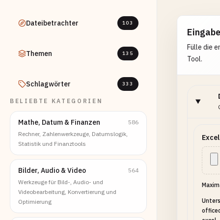
Dateibetrachter
103
Eingab
Fülle die 
Themen
135
Tool.
Schlagwörter
333
BELIEBTE KATEGORIEN
Mathe, Datum & Finanzen
586
Rechner, Zahlenwerkzeuge, Datumslogik,
Excel
Statistik und Finanztools
Bilder, Audio & Video
564
Werkzeuge für Bild-, Audio- und
Maxima
Videobearbeitung, Konvertierung und
Unters
Optimierung
office