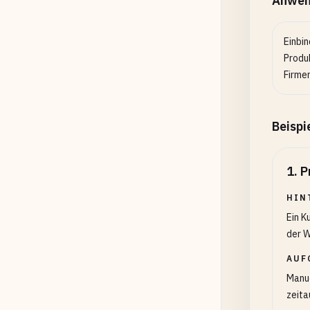
Anwen
Einbin
Produ
Firme
Beispi
1
.
P
HIN
Ein K
der W
AUF
Manue
zeita