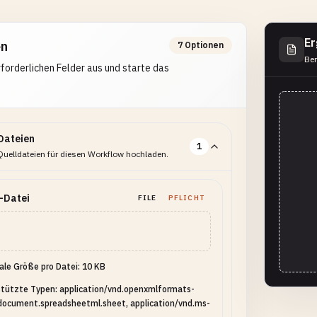
Er
en
7 Optionen
Ber
erforderlichen Felder aus und starte das
Dateien
1
Quelldateien für diesen Workflow hochladen.
-Datei
FILE
PFLICHT
le Größe pro Datei: 10 KB
tützte Typen: application/vnd.openxmlformats-
document.spreadsheetml.sheet, application/vnd.ms-