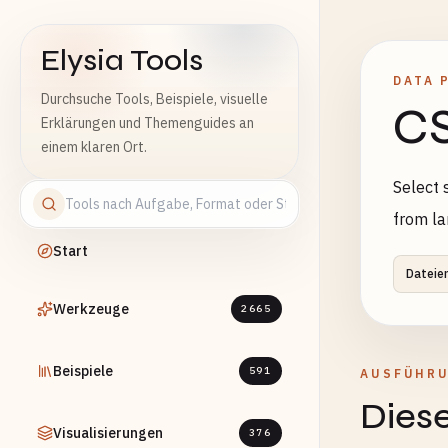
Elysia Tools
DATA 
Durchsuche Tools, Beispiele, visuelle
CS
Erklärungen und Themenguides an
einem klaren Ort.
Select 
from la
Start
Dateie
Werkzeuge
2665
Beispiele
591
AUSFÜHR
Diese
Visualisierungen
376