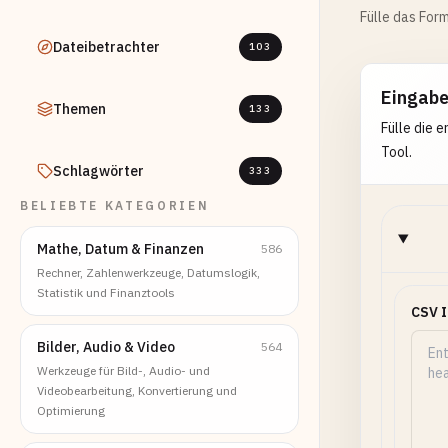
Fülle das Form
Dateibetrachter
103
Eingab
Themen
133
Fülle die 
Tool.
Schlagwörter
333
BELIEBTE KATEGORIEN
Mathe, Datum & Finanzen
586
Rechner, Zahlenwerkzeuge, Datumslogik,
Statistik und Finanztools
CSV 
Bilder, Audio & Video
564
Werkzeuge für Bild-, Audio- und
Videobearbeitung, Konvertierung und
Optimierung