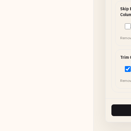
Skip
Colu
Remove
Trim 
Remove