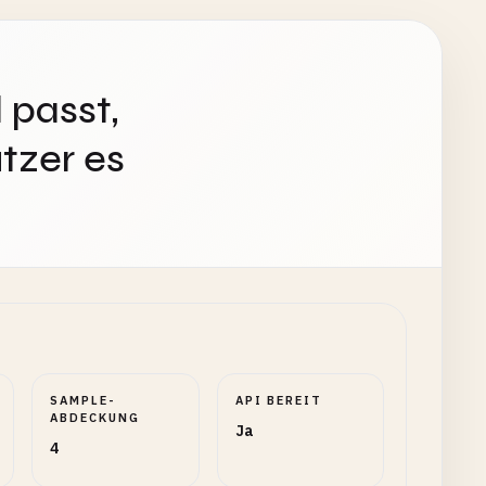
 passt,
tzer es
SAMPLE-
API BEREIT
ABDECKUNG
Ja
4