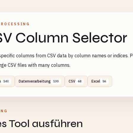
PROCESSING
V Column Selector
specific columns from CSV data by column names or indices. Pe
rge CSV files with many columns.
n
Datenverarbeitung
CSV
Excel
143
130
68
56
UNG
s Tool ausführen