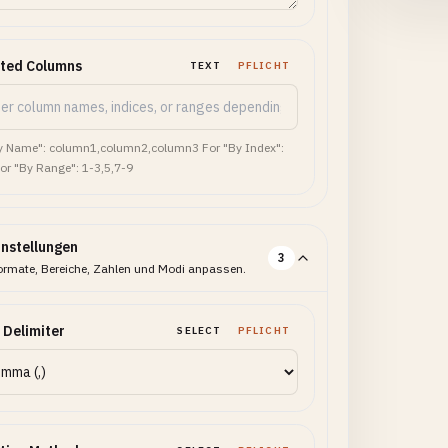
cted Columns
TEXT
PFLICHT
y Name": column1,column2,column3 For "By Index":
For "By Range": 1-3,5,7-9
instellungen
3
ormate, Bereiche, Zahlen und Modi anpassen.
 Delimiter
SELECT
PFLICHT