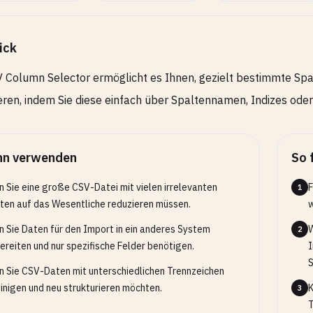
ick
 Column Selector ermöglicht es Ihnen, gezielt bestimmte Sp
eren, indem Sie diese einfach über Spaltennamen, Indizes oder
n verwenden
So 
 Sie eine große CSV-Datei mit vielen irrelevanten
F
1
ten auf das Wesentliche reduzieren müssen.
w
 Sie Daten für den Import in ein anderes System
W
2
ereiten und nur spezifische Felder benötigen.
I
S
 Sie CSV-Daten mit unterschiedlichen Trennzeichen
inigen und neu strukturieren möchten.
K
3
T