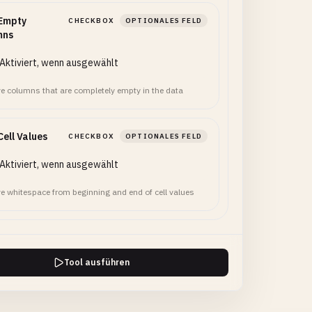
 Empty
CHECKBOX
OPTIONALES FELD
mns
Aktiviert, wenn ausgewählt
 columns that are completely empty in the data
Cell Values
CHECKBOX
OPTIONALES FELD
Aktiviert, wenn ausgewählt
 whitespace from beginning and end of cell values
Tool ausführen