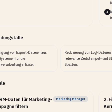
K
K
4
i
dungsfälle
nigung von Export-Dateien aus
Reduzierung von Log-Dateien 
ystemen für die
relevante Zeitstempel- und S
verarbeitung in Excel.
Spalten.
ele
RM-Daten für Marketing-
2
.
F
Marketing Manager
pagne filtern
Ker