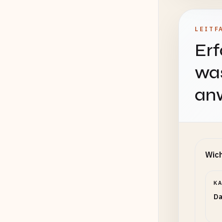
LEITF
Erf
was
an
Wich
K
Da