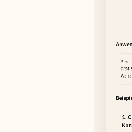
Anwen
Berei
CRM-S
Weiter
Beispi
1
.
C
Kam