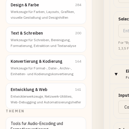
Design & Farbe
284
Werkzeuge für Farben, Layouts, Grafiken,
visuelle Gestaltung und Designhilfen
Sele
Text & Schreiben
200
Werkzeuge für Schreiben, Bereinigung,
For "B
Formatierung, Extraktion und Textanalyse
1,3,5 
Konvertierung & Kodierung
164
Werkzeuge für Format-, Datei-, Archiv-,
E
Einheiten- und Kodierungskonvertierung
F
Entwicklung & Web
161
Input
Entwicklerwerkzeuge, Netzwerk-Utilities,
Web-Debugging und Automatisierungshelfer
THEMEN
Tools fur Audio-Encoding und