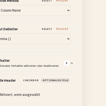
tion Method
SELECT
PFLICHT
t Delimiter
SELECT
PFLICHT
halter
3
ionales Verhalten aktivieren oder deaktivieren.
ude Header
CHECKBOX
OPTIONALES FELD
Aktiviert, wenn ausgewählt