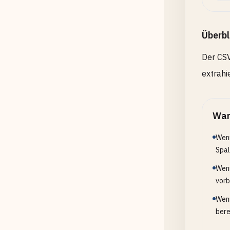
Überbl
Der CSV
extrahi
Wan
Wenn
Spal
Wenn
vorb
Wenn
bere