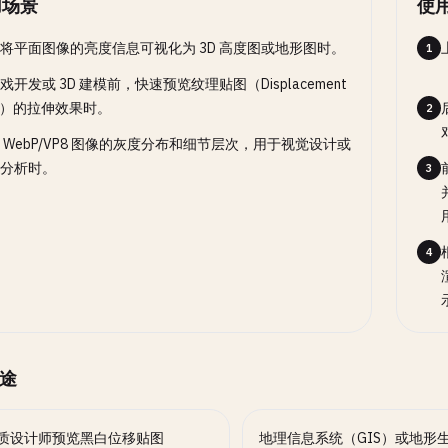
用场景
使
将平面图像的亮度信息可视化为 3D 高度图或地形图时。
1
戏开发或 3D 建模前，快速预览纹理贴图（Displacement
p）的拉伸效果时。
2
 WebP/VP8 图像的灰度分布和细节层次，用于视觉设计或
分析时。
3
4
途
材质设计师预览黑白位移贴图
地理信息系统（GIS）或地形