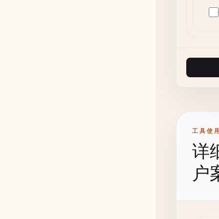
工具使
详
户