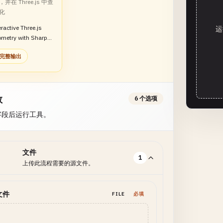
在 Three.js 中查
化
ractive Three.js
运
metry with Sharp
e displacement
完整输出
iv>
数
6 个选项
字段后运行工具。
文件
1
上传此流程需要的源文件。
文件
FILE
必填