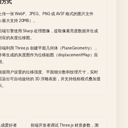
用方式
上传一张 WebP、JPEG、PNG 或 AVIF 格式的图片文件
（最大支持 20MB）。
后端引擎使用 Sharp 处理图像，提取像素亮度数据并生成
对应的灰度位移图。
前端利用 Three.js 创建平面几何体（PlaneGeometry），
并将生成的灰度图作为位移贴图（displacementMap）应
用。
根据用户设置的位移强度、平面细分数和纹理尺寸，实时
渲染出可自动旋转的 3D 浮雕表面，并支持线框模式叠加显
示。
生成爱好者
前端开发者调试 Three.js 材质参数，测