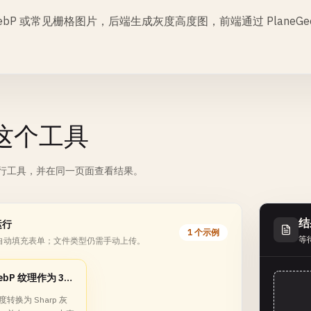
ebP 或常见栅格图片，后端生成灰度高度图，前端通过 PlaneGeometr
。
这个工具
行工具，并在同一页面查看结果。
结
运行
1 个示例
等
自动填充表单；文件类型仍需手动上传。
将 WebP 纹理作为 3D 浮雕检查
转换为 Sharp 灰