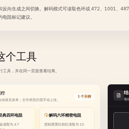
和反向生成之间切换。解码模式可读取色环或 472、1001、4R7
的电阻标记建议。
这个工具
行工具，并在同一页面查看结果。
结
运行
3 个示例
等
自动填充表单；文件类型仍需手动上传。
经典四环电阻
解码六环精密电阻
读取为 4.7
把棕黑黑红棕红读取为 10