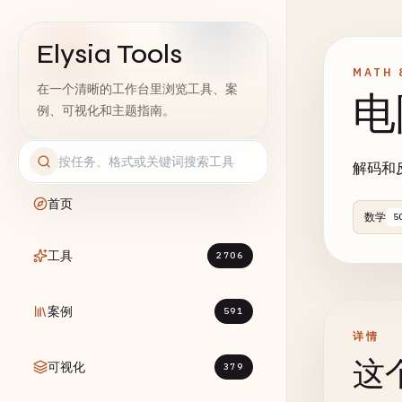
Elysia Tools
MATH 
在一个清晰的工作台里浏览工具、案
电
例、可视化和主题指南。
解码和
首页
数学
5
工具
2706
案例
591
详情
这
可视化
379