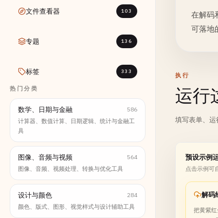
文件查看器
103
在解码
可落地
专题
136
标签
333
执行
热门分类
运行
数学、日期与金融
586
填写表单、运
计算器、数值计算、日期逻辑、统计与金融工
具
图像、音频与视频
预设示例
564
图像、音频、视频处理、转换与优化工具
点击示例可
解码
设计与颜色
284
颜色、版式、图形、视觉样式与设计辅助工具
把黄紫红金