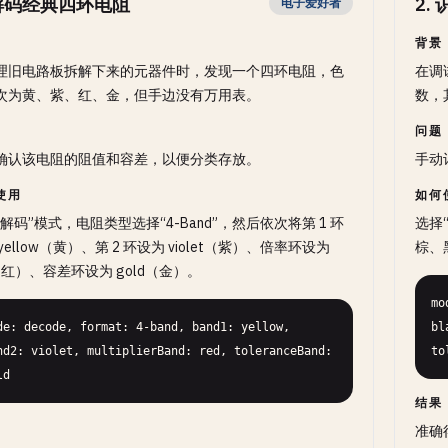
解码经典四环电阻
2
.
电子爱好者
背景
理旧电路板拆解下来的元器件时，发现一个四环电阻，色
在调
次为黄、紫、红、金，但手边没有万用表。
数，
问题
确认该电阻的阻值和容差，以便分类存放。
手动
使用
如何
解码”模式，电阻类型选择“4-Band”，然后依次将第 1 环
选择
yellow（黄）、第 2 环设为 violet（紫）、倍率环设为
棕、
（红）、容差环设为 gold（金）。
mo
de: decode, format: 4-band, band1: yellow, 
bl
nd2: violet, multiplierBand: red, toleranceBand: 
to
ld
结果
准确得