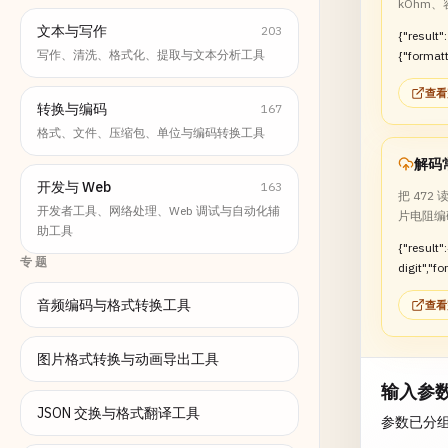
kOhm、
文本与写作
203
{"result":
写作、清洗、格式化、提取与文本分析工具
{"format
kOhm","t
查看
转换与编码
167
格式、文件、压缩包、单位与编码转换工具
解码常
开发与 Web
163
把 472 
开发者工具、网络处理、Web 调试与自动化辅
片电阻编
助工具
{"result"
专题
digit","f
:"4.7 kO
音频编码与格式转换工具
查看
图片格式转换与动画导出工具
输入参
JSON 交换与格式翻译工具
参数已分