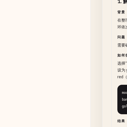
1
.
背景
在整
环依
问题
需要
如何
选择“
设为 
red
mo
ba
go
结果