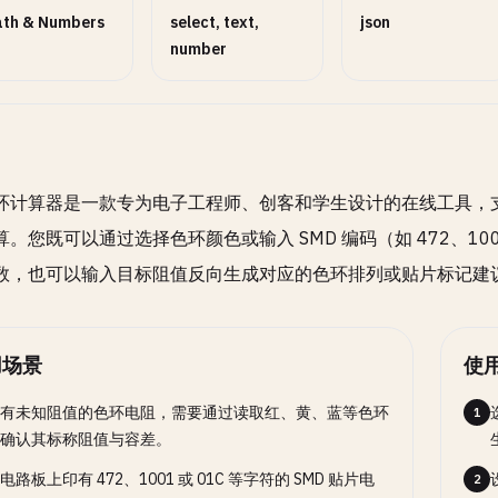
th & Numbers
select, text,
json
number
环计算器是一款专为电子工程师、创客和学生设计的在线工具，支
算。您既可以通过选择色环颜色或输入 SMD 编码（如 472、10
数，也可以输入目标阻值反向生成对应的色环排列或贴片标记建
用场景
使
有未知阻值的色环电阻，需要通过读取红、黄、蓝等色环
1
确认其标称阻值与容差。
电路板上印有 472、1001 或 01C 等字符的 SMD 贴片电
2