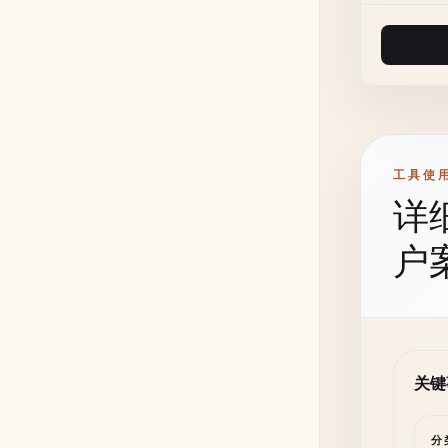
工具使
详
户
关键
分