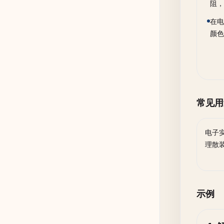
阻，
在电
颜色
常见用
电子
理散
示例