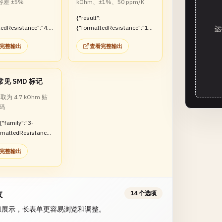
容差 ±5%
kOhm、±1%、50 ppm/K
{"result":
tedResistance":"4.7
{"formattedResistance":"10
运
olerance":"±5%"}}
kOhm","tolerance":"±1%","te
完整输出
查看完整输出
mperatureCoefficientLabel":"
50 ppm/K"}}
见 SMD 标记
读取为 4.7 kOhm 贴
码
:{"family":"3-
ormattedResistance"
hm"}}
完整输出
数
14 个选项
组展示，长表单更容易浏览和调整。