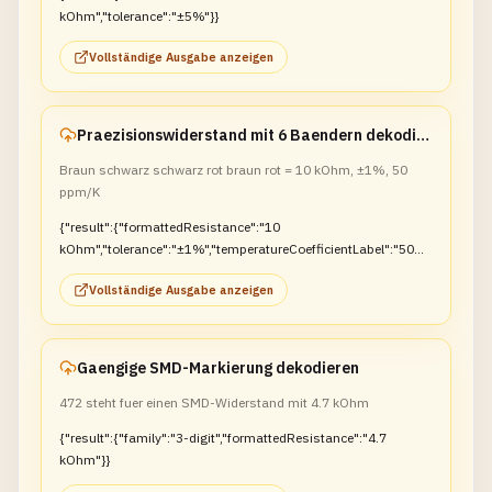
kOhm","tolerance":"±5%"}}
Vollständige Ausgabe anzeigen
Praezisionswiderstand mit 6 Baendern dekodieren
Braun schwarz schwarz rot braun rot = 10 kOhm, ±1%, 50
ppm/K
{"result":{"formattedResistance":"10
kOhm","tolerance":"±1%","temperatureCoefficientLabel":"50
ppm/K"}}
Vollständige Ausgabe anzeigen
Gaengige SMD-Markierung dekodieren
472 steht fuer einen SMD-Widerstand mit 4.7 kOhm
{"result":{"family":"3-digit","formattedResistance":"4.7
kOhm"}}