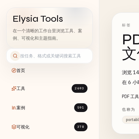
Elysia Tools
标签
在一个清晰的工作台里浏览工具、案
P
例、可视化和主题指南。
文
首页
浏览 1
在 6 
工具
2693
PDF 
案例
591
也称为
portab
可视化
378