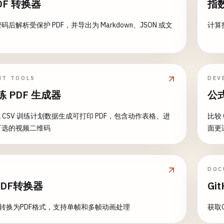
DF 转换器
指
后解析受保护 PDF，并导出为 Markdown、JSON 或文
计算
NT TOOLS
DEV
 PDF 生成器
公式
 或 CSV 训练计划数据生成可打印 PDF，包含动作表格、进
比较 
可选的视频二维码
面更
DOC
PDF转换器
Gi
像转换为PDF格式，支持单帧和多帧动画处理
获取G