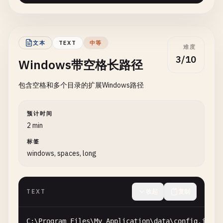
文本
TEXT
中等
难度
3/10
Windows带空格长路径
包含空格和多个目录的扩展Windows路径
预计时间
2 min
标签
windows, spaces, long
TEXT
收起
复制
C
:\
Program
Files
\
My
Application
\
data
\
config
.
json