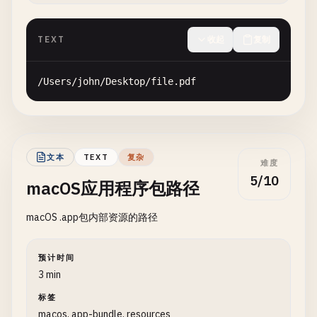
TEXT
收起
复制
/
Users
/
john
/
Desktop
/
file
.
pdf
文本
TEXT
复杂
难度
5/10
macOS应用程序包路径
macOS .app包内部资源的路径
预计时间
3 min
标签
macos, app-bundle, resources