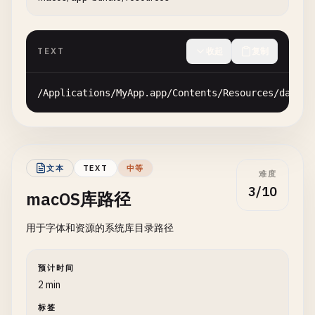
TEXT
收起
复制
/
Applications
/
MyApp
.
app
/
Contents
/
Resources
/
data
.
p
文本
TEXT
中等
难度
3/10
macOS库路径
用于字体和资源的系统库目录路径
预计时间
2 min
标签