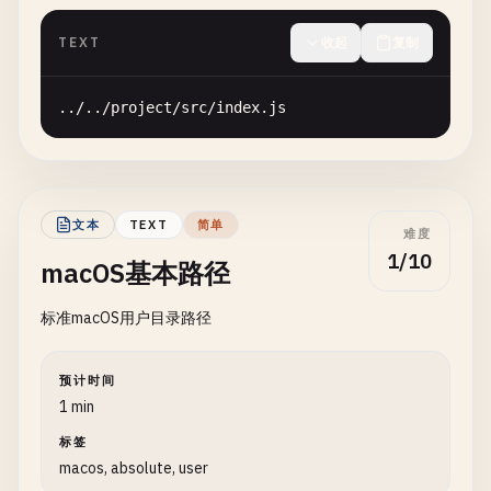
TEXT
收起
复制
..
/
..
/
project
/
src
/
index
.
js
文本
TEXT
简单
难度
1/10
macOS基本路径
标准macOS用户目录路径
预计时间
1 min
标签
macos, absolute, user