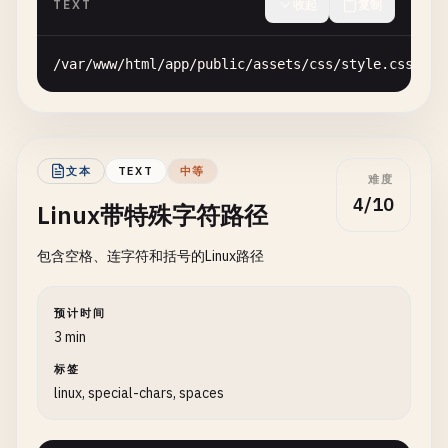
TEXT
收起
复制
/
var
/
www
/
html
/
app
/
public
/
assets
/
css
/
style
.
css
文本
TEXT
中等
难度
4/10
Linux带特殊字符路径
包含空格、连字符和括号的Linux路径
预计时间
3 min
标签
linux, special-chars, spaces