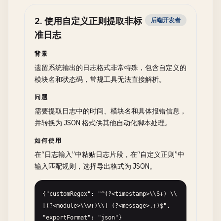
2
.
使用自定义正则提取非标
后端开发者
准日志
背景
遗留系统输出的日志格式非常特殊，包含自定义的
模块名和状态码，常规工具无法直接解析。
问题
需要提取日志中的时间、模块名和具体报错信息，
并转换为 JSON 格式供其他自动化脚本处理。
如何使用
在“日志输入”中粘贴日志片段，在“自定义正则”中
输入匹配规则，选择导出格式为 JSON。
{"customRegex": "^(?<timestamp>\\S+) \\
[(?<module>\\w+)\\] (?<message>.+)$", 
"exportFormat": "json"}