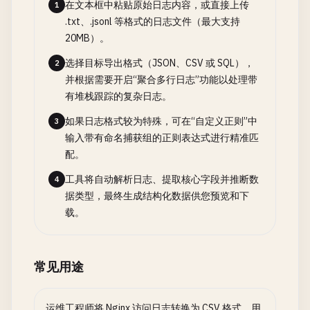
在文本框中粘贴原始日志内容，或直接上传
1
.txt、.jsonl 等格式的日志文件（最大支持
20MB）。
选择目标导出格式（JSON、CSV 或 SQL），
2
并根据需要开启“聚合多行日志”功能以处理带
有堆栈跟踪的复杂日志。
如果日志格式较为特殊，可在“自定义正则”中
3
输入带有命名捕获组的正则表达式进行精准匹
配。
工具将自动解析日志、提取核心字段并推断数
4
据类型，最终生成结构化数据供您预览和下
载。
常见用途
运维工程师将 Nginx 访问日志转换为 CSV 格式，用