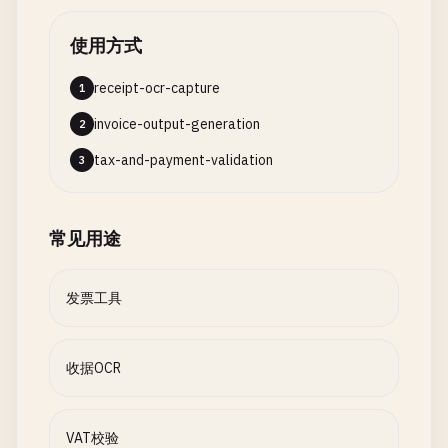
使用方式
receipt-ocr-capture
1
invoice-output-generation
2
tax-and-payment-validation
3
常见用途
发票工具
收据OCR
VAT校验