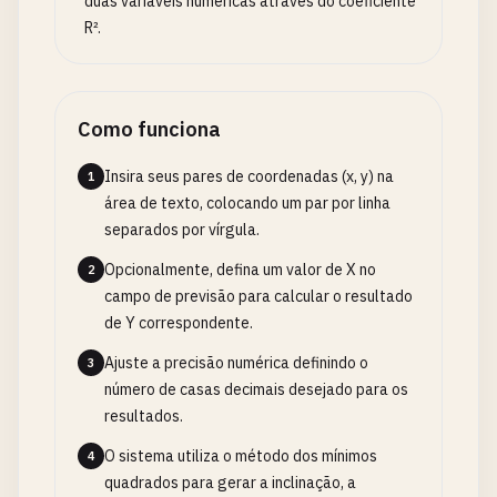
duas variáveis numéricas através do coeficiente
R².
Como funciona
Insira seus pares de coordenadas (x, y) na
1
área de texto, colocando um par por linha
separados por vírgula.
Opcionalmente, defina um valor de X no
2
campo de previsão para calcular o resultado
de Y correspondente.
Ajuste a precisão numérica definindo o
3
número de casas decimais desejado para os
resultados.
O sistema utiliza o método dos mínimos
4
quadrados para gerar a inclinação, a