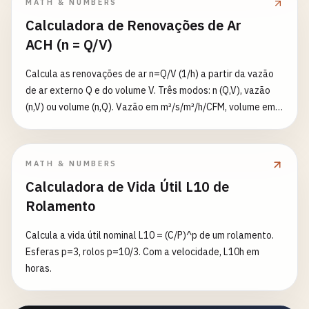
MATH & NUMBERS
Calculadora de Renovações de Ar
ACH (n = Q/V)
Calcula as renovações de ar n=Q/V (1/h) a partir da vazão
de ar externo Q e do volume V. Três modos: n (Q,V), vazão
(n,V) ou volume (n,Q). Vazão em m³/s/m³/h/CFM, volume em
m³/ft³/L. Informa o tempo para atingir a meta de purga
(fração residual, padrão 1%) segundo o modelo de mistura
completa: t=−ln(ε)/n.
MATH & NUMBERS
Calculadora de Vida Útil L10 de
Rolamento
Calcula a vida útil nominal L10 = (C/P)^p de um rolamento.
Esferas p=3, rolos p=10/3. Com a velocidade, L10h em
horas.