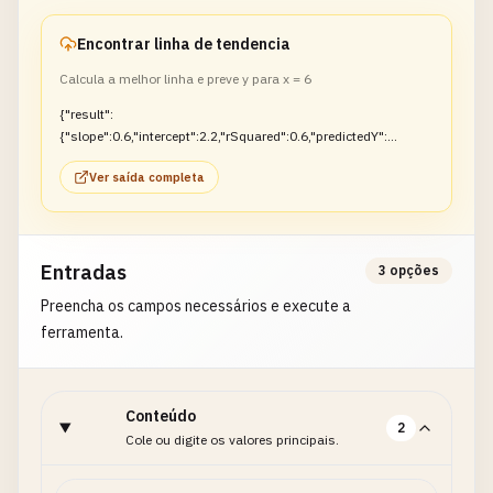
Encontrar linha de tendencia
Calcula a melhor linha e preve y para x = 6
{"result":
{"slope":0.6,"intercept":2.2,"rSquared":0.6,"predictedY":
{"x":6,"y":5.8}}}
Ver saída completa
Entradas
3 opções
Preencha os campos necessários e execute a
ferramenta.
Conteúdo
2
Cole ou digite os valores principais.