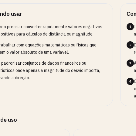
ndo usar
Com
do precisar converter rapidamente valores negativos
I
1
ositivos para cálculos de distância ou magnitude.
n
rabalhar com equações matemáticas ou físicas que
D
2
em o valor absoluto de uma variável.
r
 padronizar conjuntos de dados financeiros ou
A
3
tísticos onde apenas a magnitude do desvio importa,
n
rando a direção.
O
4
e
a
 de uso