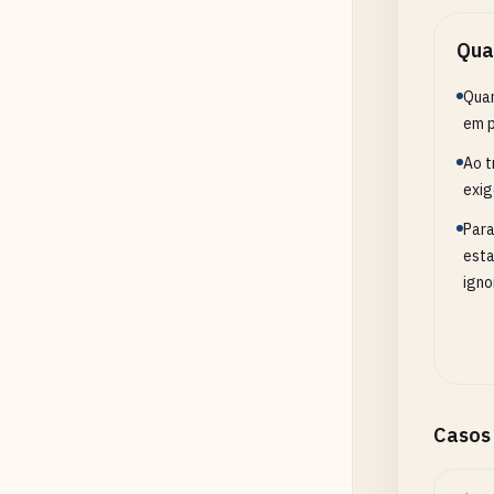
Qua
Quan
em p
Ao t
exig
Para
esta
igno
Casos