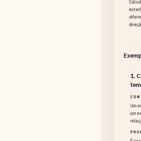
Cálcu
estat
difer
direçã
Exemp
1
.
C
tem
CON
Um es
um ex
relaç
PRO