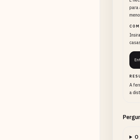
É nec
para 
meno
COM
Insir
casas
En
RES
A fer
a dis
Pergu
O 