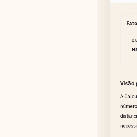
Fato
C
Ma
Visão 
A Calcu
número,
distânc
necessi