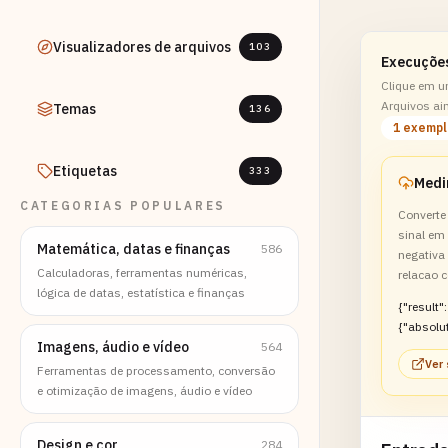
Visualizadores de arquivos
103
Execuçõe
Clique em u
Arquivos ai
Temas
136
1 exemp
Etiquetas
333
CATEGORIAS POPULARES
Convert
sinal em
Matemática, datas e finanças
586
negativa
Calculadoras, ferramentas numéricas,
relacao 
lógica de datas, estatística e finanças
{"result":
{"absolu
Imagens, áudio e vídeo
564
n":"nega
Ver
Zero":15.
Ferramentas de processamento, conversão
e otimização de imagens, áudio e vídeo
Design e cor
284