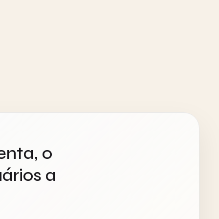
enta, o
ários a