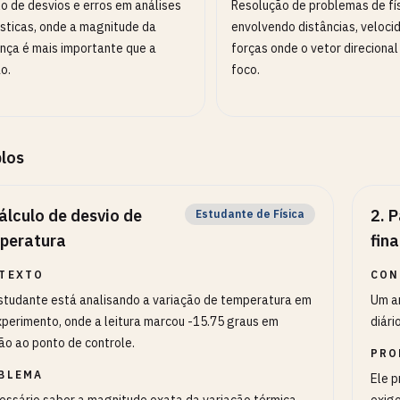
lo de desvios e erros em análises
Resolução de problemas de fí
ísticas, onde a magnitude da
envolvendo distâncias, veloci
ença é mais importante que a
forças onde o vetor direcional
o.
foco.
los
álculo de desvio de
2
.
P
Estudante de Física
peratura
fin
TEXTO
CON
tudante está analisando a variação de temperatura em
Um an
perimento, onde a leitura marcou -15.75 graus em
diári
ão ao ponto de controle.
PRO
BLEMA
Ele p