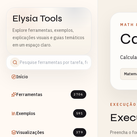
Elysia Tools
MATH 
Explore ferramentas, exemplos,
Ca
explicações visuais e guias temáticos
em um espaço claro.
Calcula
Matemá
Início
Ferramentas
2706
EXECUÇÃO
Exemplos
Exec
591
Visualizações
Preencha o fo
379