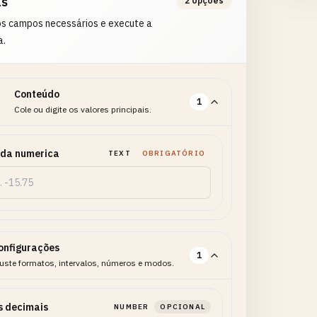
as
2 opções
os campos necessários e execute a
a.
Conteúdo
1
Cole ou digite os valores principais.
ada numerica
TEXT
OBRIGATÓRIO
onfigurações
1
uste formatos, intervalos, números e modos.
s decimais
NUMBER
OPCIONAL