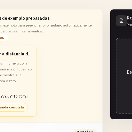
Re
s de exemplo preparadas
Pro
m exemplo para preencher o formulário automaticamente.
nda precisam ser enviados.
los
Medir a distancia de um valor negativo ate zero
e um numero com
 sua magnitude nao
De
 e mostra sua
com o zero.
teValue":15.75,"sig
tive","distanceFrom
 saída completa
75}}