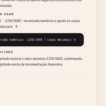
 converter todos os saldos negativos em positivos com
precisão.
O USAR
e `-1250.5045` na entrada numérica e ajuste as casas
ais para `4`.
trada numérica: -1250.5045 | Casas decimais: 4
ULTADO
ultado mostra o valor absoluto 1250.5045, confirmando
gnitude exata da movimentação financeira.