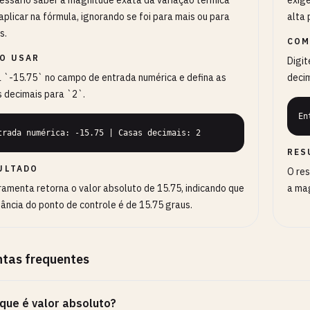
essário saber a magnitude exata da variação térmica
exige
aplicar na fórmula, ignorando se foi para mais ou para
alta 
s.
COM
O USAR
Digit
a `-15.75` no campo de entrada numérica e defina as
decim
 decimais para `2`.
En
trada numérica: -15.75 | Casas decimais: 2
RES
ULTADO
O res
ramenta retorna o valor absoluto de 15.75, indicando que
a ma
tância do ponto de controle é de 15.75 graus.
ntas frequentes
que é valor absoluto?