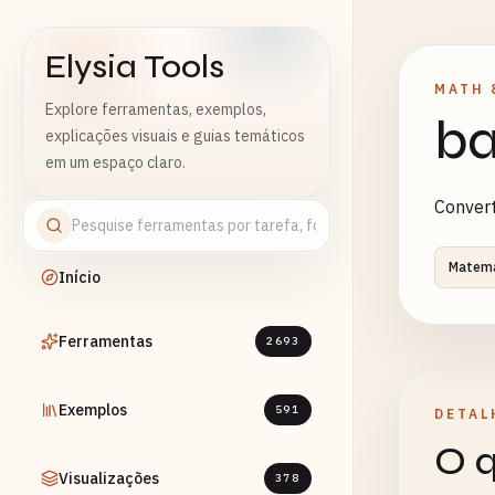
Elysia Tools
MATH 
Explore ferramentas, exemplos,
ba
explicações visuais e guias temáticos
em um espaço claro.
Convert
Matemá
Início
Ferramentas
2693
Exemplos
591
DETAL
O q
Visualizações
378