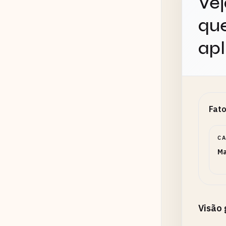
Vej
que
apl
Fato
C
Ma
Visão 