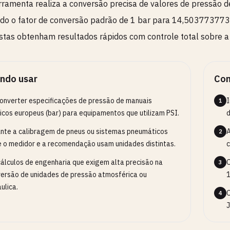
rramenta realiza a conversão precisa de valores de pressão d
ndo o fator de conversão padrão de 1 bar para 14,503773773 psi
stas obtenham resultados rápidos com controle total sobre a
ndo usar
Com
onverter especificações de pressão de manuais
I
1
icos europeus (bar) para equipamentos que utilizam PSI.
d
nte a calibragem de pneus ou sistemas pneumáticos
A
2
 o medidor e a recomendação usam unidades distintas.
c
álculos de engenharia que exigem alta precisão na
O
3
ersão de unidades de pressão atmosférica ou
áulica.
O
4
J