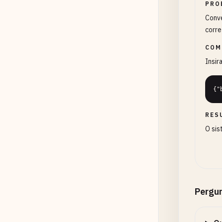
PRO
Conve
corre
COM
Insir
{"
RES
O sis
Pergu