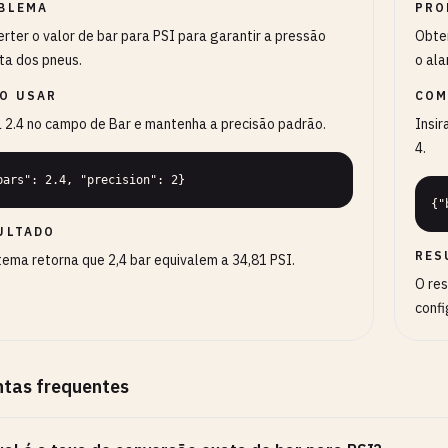
BLEMA
PRO
rter o valor de bar para PSI para garantir a pressão
Obter
ta dos pneus.
o ala
O USAR
COM
a 2.4 no campo de Bar e mantenha a precisão padrão.
Insir
4.
bars": 2.4, "precision": 2}
{"
ULTADO
RES
tema retorna que 2,4 bar equivalem a 34,81 PSI.
O re
confi
ntas frequentes