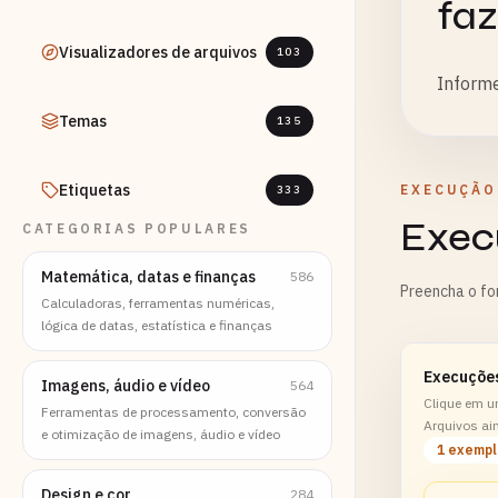
faz
Visualizadores de arquivos
103
Informe
Temas
135
Etiquetas
EXECUÇÃO
333
Exec
CATEGORIAS POPULARES
Matemática, datas e finanças
586
Preencha o fo
Calculadoras, ferramentas numéricas,
lógica de datas, estatística e finanças
Execuçõe
Imagens, áudio e vídeo
564
Clique em u
Ferramentas de processamento, conversão
Arquivos ai
e otimização de imagens, áudio e vídeo
1 exemp
Design e cor
284