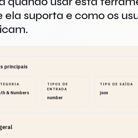
a quando usar esta ferram
 ela suporta e como os usu
icam.
s principais
ATEGORIA
TIPOS DE
TIPO DE SAÍDA
ENTRADA
th & Numbers
json
number
geral