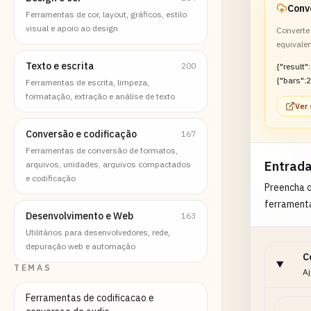
Ferramentas de cor, layout, gráficos, estilo
visual e apoio ao design
Converte 
equivale
Texto e escrita
200
{"result":
{"bars":2
Ferramentas de escrita, limpeza,
formatação, extração e análise de texto
Ver
Conversão e codificação
167
Ferramentas de conversão de formatos,
Entrad
arquivos, unidades, arquivos compactados
e codificação
Preencha 
ferrament
Desenvolvimento e Web
163
Utilitários para desenvolvedores, rede,
depuração web e automação
C
TEMAS
Aj
Ferramentas de codificacao e