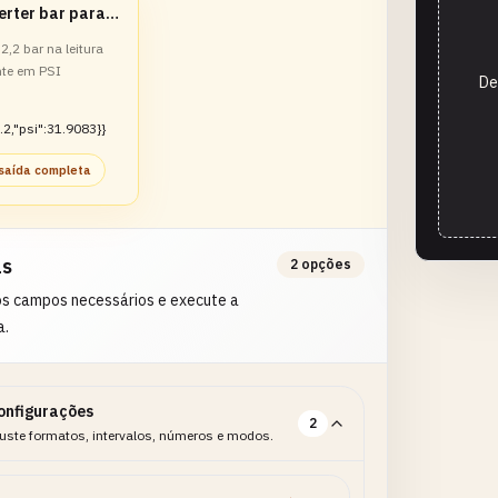
Converter bar para PSI
2,2 bar na leitura
nte em PSI
De
.2,"psi":31.9083}}
 saída completa
as
2 opções
os campos necessários e execute a
a.
onfigurações
2
uste formatos, intervalos, números e modos.