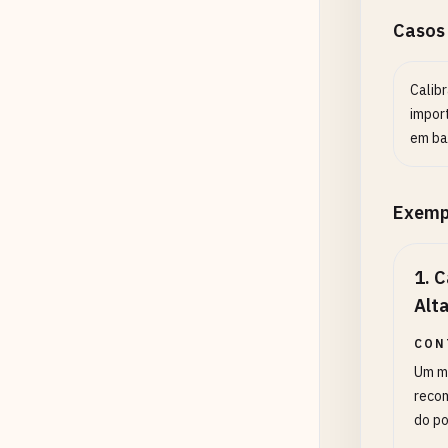
Casos
Calib
impor
em ba
Exemp
1
.
C
Alt
CON
Um mo
recom
do po