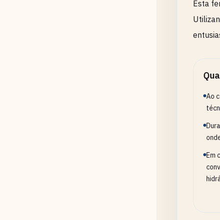
Esta fe
Utiliza
entusia
Qua
Ao c
técn
Dura
onde
Em c
conv
hidr