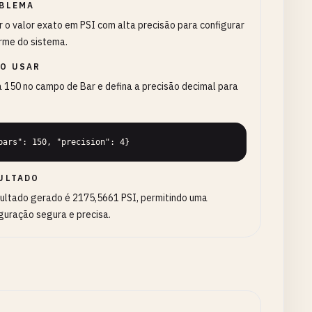
BLEMA
 o valor exato em PSI com alta precisão para configurar
rme do sistema.
O USAR
a 150 no campo de Bar e defina a precisão decimal para
bars": 150, "precision": 4}
ULTADO
sultado gerado é 2175,5661 PSI, permitindo uma
guração segura e precisa.