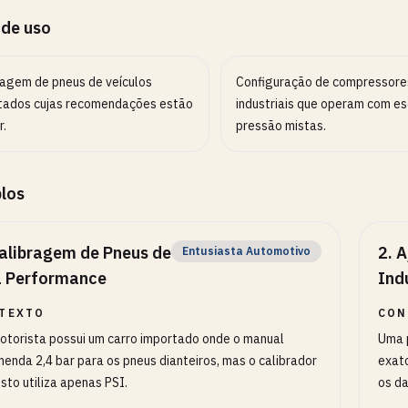
 de uso
ragem de pneus de veículos
Configuração de compressore
tados cujas recomendações estão
industriais que operam com es
r.
pressão mistas.
los
alibragem de Pneus de
2
.
A
Entusiasta Automotivo
a Performance
Ind
TEXTO
CON
torista possui um carro importado onde o manual
Uma p
enda 2,4 bar para os pneus dianteiros, mas o calibrador
exato
sto utiliza apenas PSI.
os d