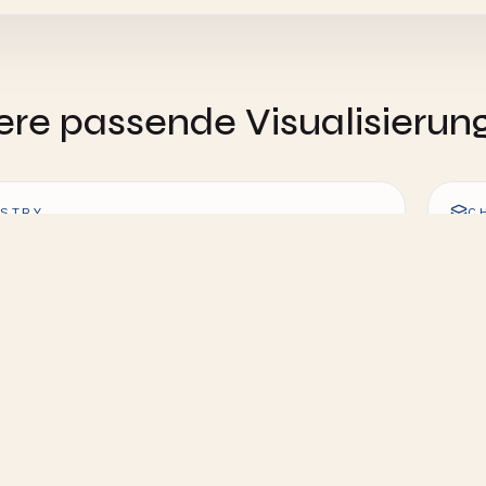
ere passende Visualisierun
STRY
C
dnungs-Reaktion - Interaktive
Rea
sierung
Vis
STRY
C
n Zweiter Ordnung - Interaktive
Arr
sierung