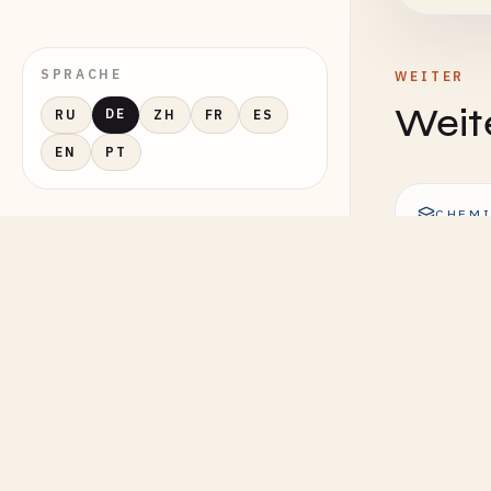
SPRACHE
WEITER
Weit
DE
RU
ZH
FR
ES
EN
PT
CHEMI
Null-Or
Visuali
CHEMI
Reaktio
Visuali