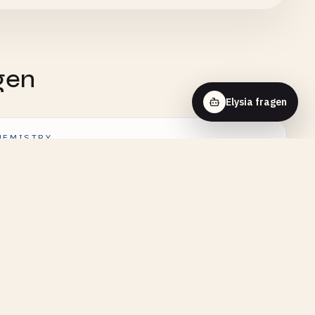
gen
Elysia fragen
HEMISTRY
ktion Erster Ordnung - Interaktive
ualisierung
HEMISTRY
henius-Gleichung