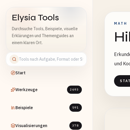
Elysia Tools
MATH
Durchsuche Tools, Beispiele, visuelle
Hi
Erklärungen und Themenguides an
einem klaren Ort.
Erkunde
und Ko
Start
STA
Werkzeuge
2693
Beispiele
591
Visualisierungen
378