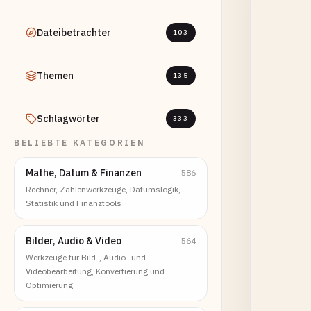
Dateibetrachter
103
Themen
135
Schlagwörter
333
BELIEBTE KATEGORIEN
Mathe, Datum & Finanzen
586
Rechner, Zahlenwerkzeuge, Datumslogik,
Statistik und Finanztools
Bilder, Audio & Video
564
Werkzeuge für Bild-, Audio- und
Videobearbeitung, Konvertierung und
Optimierung