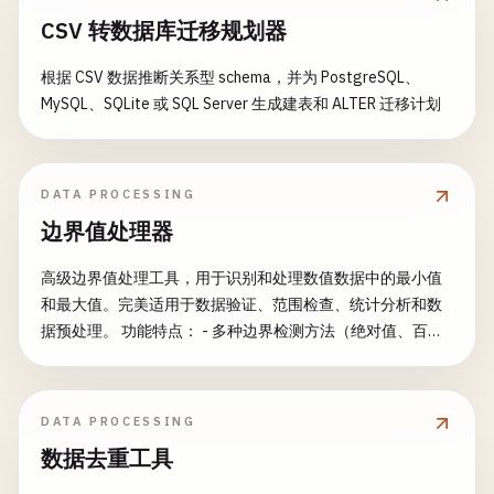
"operator": "contains", "value": "张"}, {"column": "邮箱",
CSV 转数据库迁移规划器
"operator": "is_not_empty"}]
根据 CSV 数据推断关系型 schema，并为 PostgreSQL、
MySQL、SQLite 或 SQL Server 生成建表和 ALTER 迁移计划
DATA PROCESSING
边界值处理器
高级边界值处理工具，用于识别和处理数值数据中的最小值
和最大值。完美适用于数据验证、范围检查、统计分析和数
据预处理。 功能特点： - 多种边界检测方法（绝对值、百分
位数、标准差） - 灵活处理策略（裁剪、删除、替换、变
换） - 自定义范围验证 - 非对称边界处理 - 批量处理能力 - 综
合边界统计 - 数据质量评估 - 可视化边界报告 常见用途： -
DATA PROCESSING
数据验证和质量控制 - 传感器数据范围检查 - 金融数据限制执
数据去重工具
行 - 统计数据预处理 - 机器学习特征工程 - 数据库约束验证