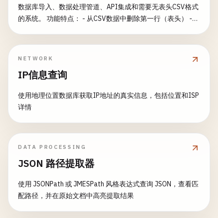
数据库导入、数据处理管道、API集成和需要无表头CSV格式
的系统。 功能特点： - 从CSV数据中删除第一行（表头） -
删除多个表头行 - 删除表头前跳过空行 - 保持数据完整性 - 支
持多种CSV分隔符 - 删除前预览 - 数据验证选项 - 批量处理能
力 常见用途： - 为数据库导入准备数据 - 清理API响应数据 -
NETWORK
从导出文件中移除元数据 - 为机器学习创建无表头数据 - 为不
IP信息查询
使用表头的系统准备数据 - 从结构化文件中提取纯数据值
使用地理位置数据库获取IP地址的真实信息，包括位置和ISP
详情
DATA PROCESSING
JSON 路径提取器
使用 JSONPath 或 JMESPath 风格表达式查询 JSON，查看匹
配路径，并在原始文档中高亮提取结果