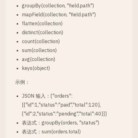
groupBy(collection, "field.path")
mapField(collection, "field.path")
flatten(collection)
distinct(collection)
count(collection)
sum(collection)
avg(collection)
keys(object)
示例：
JSON 输入：{"orders":
[{"id":1,"status":"paid","total":120},
{"id":2,"status":"pending","total":40}]}
表达式：groupBy(orders, "status")
表达式：sum(orders.total)