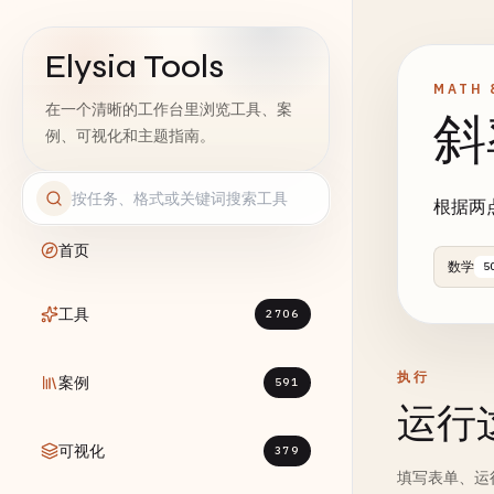
Elysia Tools
MATH 
在一个清晰的工作台里浏览工具、案
斜
例、可视化和主题指南。
根据两
首页
数学
5
工具
2706
执行
案例
591
运行
可视化
379
填写表单、运