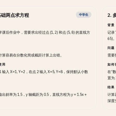
基础两点求方程
2
.
中学生
背景
课后作业中，需要求出经过点 (1, 2) 和点 (5, 8) 的直线方
记录了
65)
问题
计算容易在分数化简或截距计算上出错。
需要
使用
如何
1 输入 X=1, Y=2，在点 2 输入 X=5, Y=8，保持默认小数
在“数
。
置为 
结果
出斜率为 1.5，y 轴截距为 0.5，直线方程为 y = 1.5x +
计算
深度