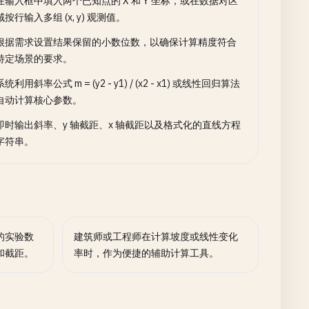
在输入框中填入两个已知点的 X 和 Y 坐标，或在数据对区
域按行输入多组 (x, y) 观测值。
根据需求设置结果保留的小数位数，以确保计算精度符合
特定场景的要求。
系统利用斜率公式 m = (y2 - y1) / (x2 - x1) 或线性回归算法
自动计算核心参数。
即时输出斜率、y 轴截距、x 轴截距以及格式化的直线方程
字符串。
的实验数
建筑师或工程师在计算坡度或线性变化
和截距。
率时，作为便捷的辅助计算工具。