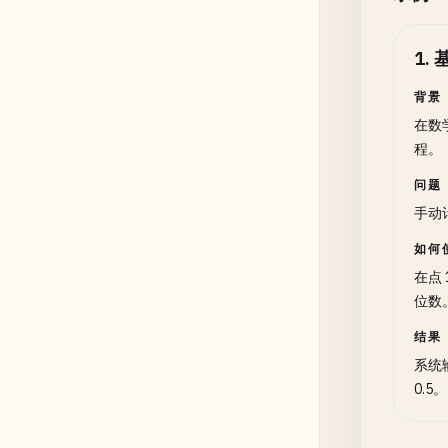
1
.
背景
在数学
程。
问题
手动
如何
在点 
位数
结果
系统输
0.5。