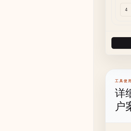
工具使
详
户