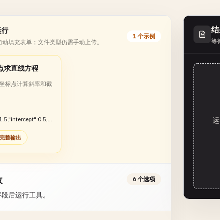
结
运行
1 个示例
等
自动填充表单；文件类型仍需手动上传。
点求直线方程
坐标点计算斜率和截
1.5,"intercept":0.5,"e
运
"y = 1.5x +
完整输出
tercept":-0.3333}}
数
6 个选项
字段后运行工具。