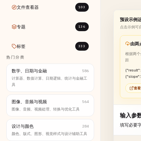
文件查看器
103
预设示例
专题
136
点击示例可
由两
标签
333
根据两个
热门分类
距
{"result":
数学、日期与金融
586
{"slope":
计算器、数值计算、日期逻辑、统计与金融工
quation":
具
查看
0.5","xIn
图像、音频与视频
564
图像、音频、视频处理、转换与优化工具
输入参
填写必要
设计与颜色
284
颜色、版式、图形、视觉样式与设计辅助工具