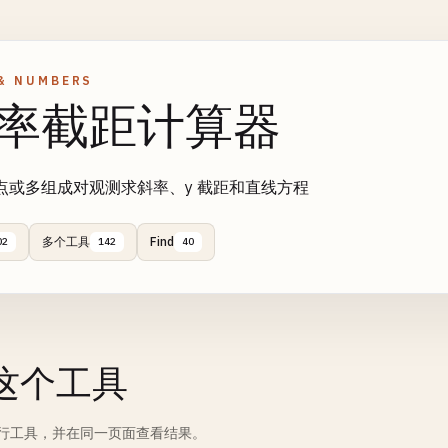
& NUMBERS
率截距计算器
点或多组成对观测求斜率、y 截距和直线方程
多个工具
Find
02
142
40
这个工具
行工具，并在同一页面查看结果。