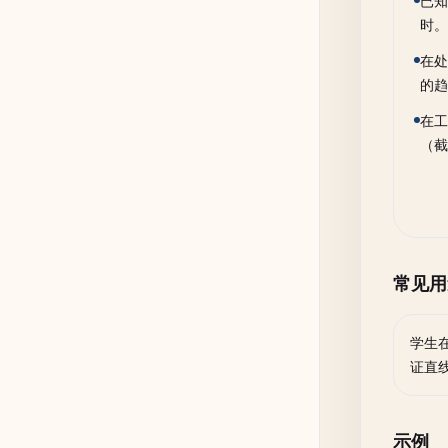
已知
时。
在处
的趋
在工
（截
常见用
学生
证直
示例