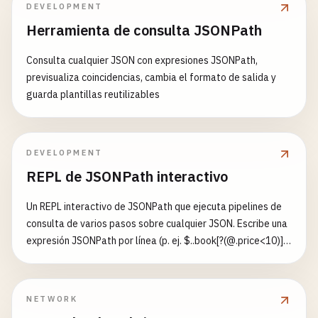
DEVELOPMENT
Herramienta de consulta JSONPath
Consulta cualquier JSON con expresiones JSONPath,
previsualiza coincidencias, cambia el formato de salida y
guarda plantillas reutilizables
DEVELOPMENT
REPL de JSONPath interactivo
Un REPL interactivo de JSONPath que ejecuta pipelines de
consulta de varios pasos sobre cualquier JSON. Escribe una
expresión JSONPath por línea (p. ej. $..book[?(@.price<10)]
luego $[0:5]) y verás los matches de cada paso con
conteos, rutas y valores — más una URL compartible que
codifica tus datos y pipeline. Soporta descenso recursivo
NETWORK
($..), comodines ([*]), filtros ([?(@.price<10)]), slices ([0:5:2])