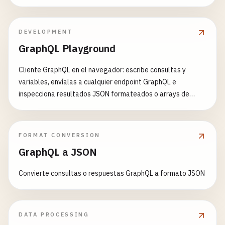
credenciales cloud, claves de pago y secretos de cifrado;
puntúa cada uno por exposición y antigüedad, y los
programa en una línea de tiempo de 4 semanas con
DEVELOPMENT
checklist de doble clave y un .env.example generado.
GraphQL Playground
Fechas de última rotación opcionales y cadencia
configurable (30/90/180/365 días) alimentan el score de
Cliente GraphQL en el navegador: escribe consultas y
cumplimiento.
variables, envíalas a cualquier endpoint GraphQL e
inspecciona resultados JSON formateados o arrays de
errores — ideal para iterar sobre esquemas durante el
desarrollo
FORMAT CONVERSION
GraphQL a JSON
Convierte consultas o respuestas GraphQL a formato JSON
DATA PROCESSING