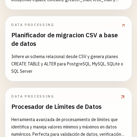
verificaciones de valores vacíos. Ejemplos de Filtros
Adicionales: [{"column": "edad", "operator": "greater_than",
"value": "25"}] [{"column": "estado", "operator": "equals",
DATA PROCESSING
"value": "activo"}, {"column": "puntuacion", "operator":
Planificador de migracion CSV a base
"greater_equal", "value": "80"}] [{"column": "nombre",
de datos
"operator": "contains", "value": "juan"}, {"column": "email",
"operator": "is_not_empty"}]
Infiere un schema relacional desde CSV y genera planes
CREATE TABLE y ALTER para PostgreSQL, MySQL, SQLite o
SQL Server
DATA PROCESSING
Procesador de Límites de Datos
Herramienta avanzada de procesamiento de límites que
identifica y maneja valores mínimos y máximos en datos
numéricos. Perfecta para validación de datos, verificación