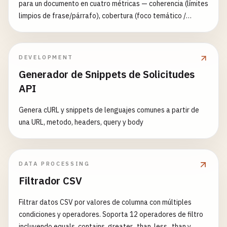
para un documento en cuatro métricas — coherencia (límites
limpios de frase/párrafo), cobertura (foco temático /
concentración de términos clave), salud del solape de
contexto y consistencia de tamaño — compara hasta tres
esquemas y recomienda el mejor. Heurísticas offline, sin
DEVELOPMENT
llamadas a modelo.
Generador de Snippets de Solicitudes
API
Genera cURL y snippets de lenguajes comunes a partir de
una URL, metodo, headers, query y body
DATA PROCESSING
Filtrador CSV
Filtrar datos CSV por valores de columna con múltiples
condiciones y operadores. Soporta 12 operadores de filtro
incluyendo equals, contains, greater_than, less_than y