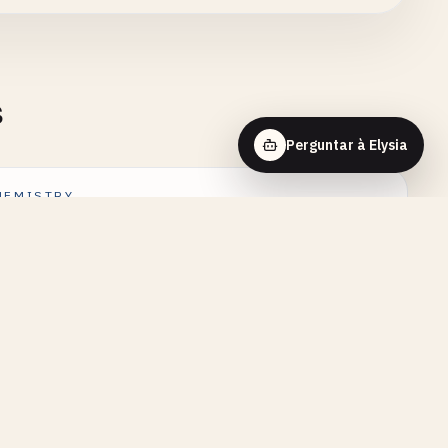
s
Perguntar à Elysia
HEMISTRY
ção de Primeira Ordem - Visualização
erativa
HEMISTRY
ação de Arrhenius