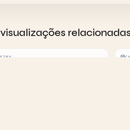
visualizações relacionada
STRY
C
de Ordem Zero - Visualização Interativa
Rea
Int
STRY
C
de Segunda Ordem - Visualização
Equ
iva