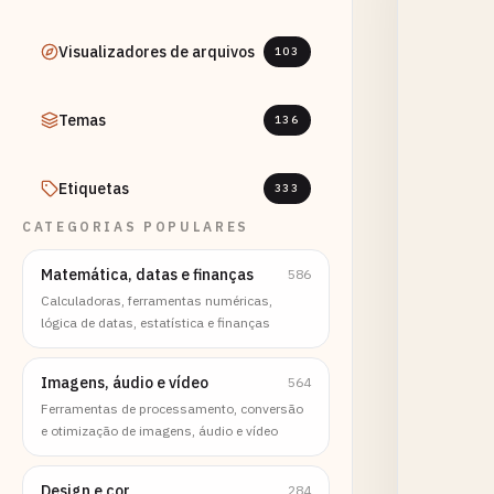
Visualizadores de arquivos
103
Temas
136
Etiquetas
333
CATEGORIAS POPULARES
Matemática, datas e finanças
586
Calculadoras, ferramentas numéricas,
lógica de datas, estatística e finanças
Imagens, áudio e vídeo
564
Ferramentas de processamento, conversão
e otimização de imagens, áudio e vídeo
Design e cor
284