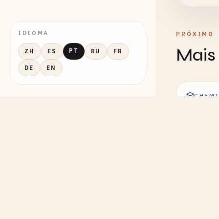
IDIOMA
PRÓXIMO
Mais 
PT
ZH
ES
RU
FR
DE
EN
CHEMI
Reação 
CHEMI
Reação 
Interat