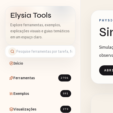
Elysia Tools
PHYSI
Explore ferramentas, exemplos,
Si
explicações visuais e guias temáticos
em um espaço claro.
Simulaç
observa
Início
ABR
Ferramentas
2706
Exemplos
591
Visualizações
379