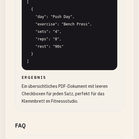
[

  {

    "day": "Push Day",

    "exercise": "Bench Press",

    "sets": "4",

    "reps": "8",

    "rest": "90s"

  }

]
ERGEBNIS
Ein übersichtliches PDF-Dokument mit leeren
Checkboxen für jeden Satz, perfekt für das
Klemmbrett im Fitnessstudio.
FAQ