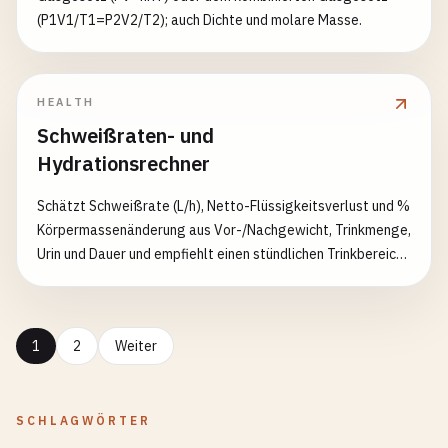
(P1V1/T1=P2V2/T2); auch Dichte und molare Masse.
HEALTH
Schweißraten- und
Hydrationsrechner
Schätzt Schweißrate (L/h), Netto-Flüssigkeitsverlust und %
Körpermassenänderung aus Vor-/Nachgewicht, Trinkmenge,
Urin und Dauer und empfiehlt einen stündlichen Trinkbereich
(~80–110 % der Schweißrate).
1
2
Weiter
SCHLAGWÖRTER