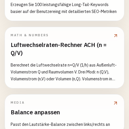
Erzeugen Sie 100 leistungsfähige Long-Tail-Keywords
basier auf der Benutzereing mit detaillierten SEO-Metriken
MATH & NUMBERS
Luftwechselraten-Rechner ACH (n =
Q/V)
Berechnet die Luftwechselrate n=Q/V (1/h) aus Außenluft-
Volumenstrom Q und Raumvolumen V. Drei Modi: n (Q,V),
Volumenstrom (n,V) oder Volumen (n,Q). Volumenstrom in
m³/s/m³/h/CFM, Volumen in m³/ft³/L. Liefert die Zeit zum
Erreichen des Lüftungsziels (Restanteil, Standard 1%) nach
dem ideal durchmischten Modell: t=−ln(ε)/n.
MEDIA
Balance anpassen
Passt den Lautstärke-Balance zwischen links/rechts an