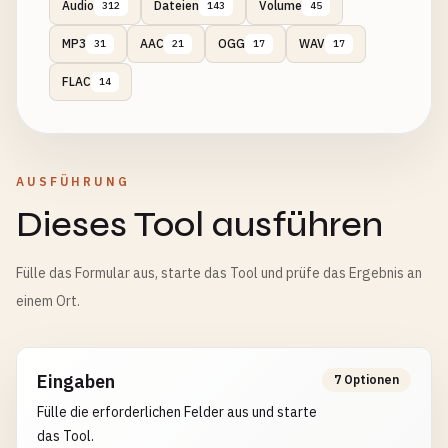
Audio
Dateien
Volume
312
143
45
MP3
AAC
OGG
WAV
31
21
17
17
FLAC
14
AUSFÜHRUNG
Dieses Tool ausführen
Fülle das Formular aus, starte das Tool und prüfe das Ergebnis an
einem Ort.
Eingaben
7 Optionen
Fülle die erforderlichen Felder aus und starte
das Tool.